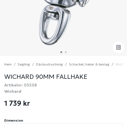
Hem
Segling
Däcksutrustning
Schackel, hakar & beslag
Wichar
WICHARD 90MM FALLHAKE
Artikelnr: 03558
Wichard
1 739 kr
Dimension