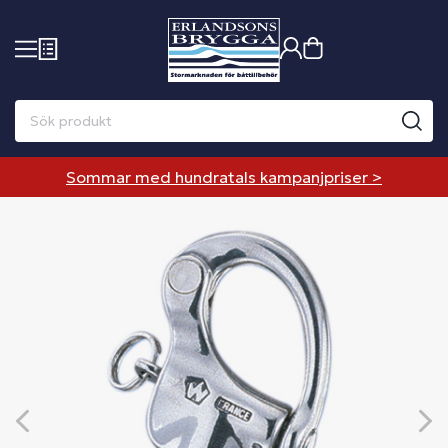
Sommar med hundratals kampanjpriser >