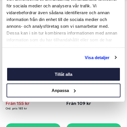
för sociala medier och analysera vår trafik. Vi
vidarebefordrar även sådana identifierare och annan
Liknande produkter
information från din enhet till de sociala medier och
annons- och analysföretag som vi samarbetar med.
-16%
Dessa kan i sin tur kombinera informationen med annan
information som du har tillhandahållit eller som de har
samlat in när du har använt deras tjänster.
Visa detaljer
Tillåt alla
SOFT SHACKLES
NYCKELSCHACKEL M
TVÄRPINNE
Anpassa
Art nr:
V15122
Art nr:
V03410
Från 155 kr
Från 109 kr
Ord. pris 185 kr