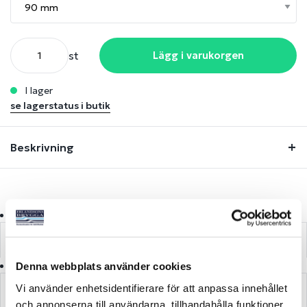
st
Lägg i varukorgen
i lager
se lagerstatus i butik
Beskrivning
Lagerstatus
Denna webbplats använder cookies
Vi använder enhetsidentifierare för att anpassa innehållet
Fråga om produkt
och annonserna till användarna, tillhandahålla funktioner