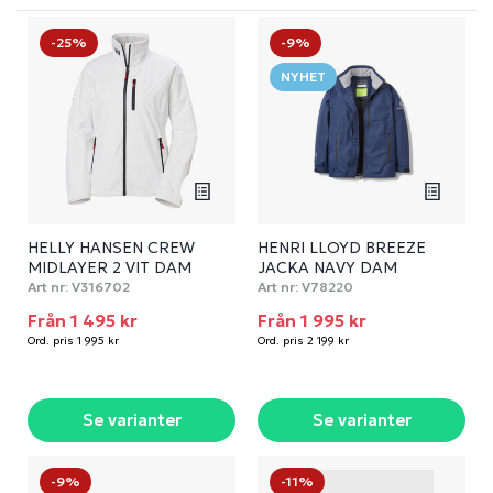
-25%
-9%
NYHET
HELLY HANSEN CREW
HENRI LLOYD BREEZE
MIDLAYER 2 VIT DAM
JACKA NAVY DAM
Art nr:
V316702
Art nr:
V78220
Från 1 495 kr
Från 1 995 kr
Ord. pris 1 995 kr
Ord. pris 2 199 kr
Se varianter
Se varianter
-9%
-11%