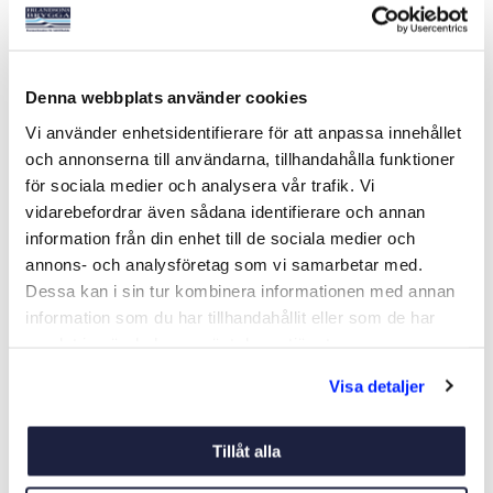
MUSTO MPX JACKA
MUSTO BR2 OFFSHORE
Denna webbplats använder cookies
SVART DAM
BYXA DAM SVART 2.0
Art nr:
V301601
Art nr:
V304801
Vi använder enhetsidentifierare för att anpassa innehållet
Från 8 495 kr
Från 2 649 kr
och annonserna till användarna, tillhandahålla funktioner
Ord. pris 9 995 kr
Ord. pris 3 495 kr
för sociala medier och analysera vår trafik. Vi
vidarebefordrar även sådana identifierare och annan
information från din enhet till de sociala medier och
Se varianter
Se varianter
annons- och analysföretag som vi samarbetar med.
Dessa kan i sin tur kombinera informationen med annan
information som du har tillhandahållit eller som de har
-24%
-24%
samlat in när du har använt deras tjänster.
Visa detaljer
Tillåt alla