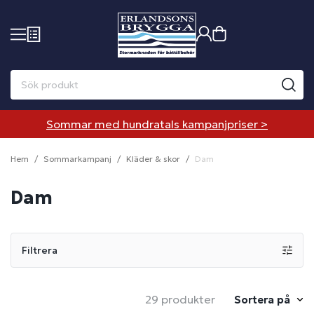
Sommar med hundratals kampanjpriser >
Hem
Sommarkampanj
Kläder & skor
Dam
Dam
Filtrera
29 produkter
Sortera på