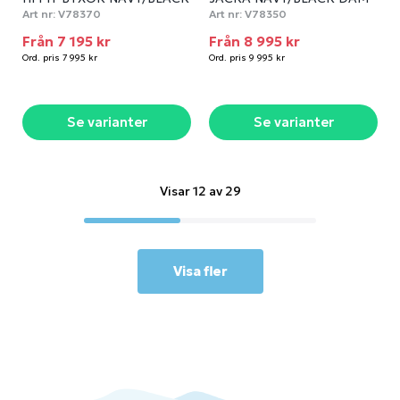
DAM
Art nr:
V78370
Art nr:
V78350
Från 7 195 kr
Från 8 995 kr
Ord. pris 7 995 kr
Ord. pris 9 995 kr
Se varianter
Se varianter
Visar 12 av 29
Visa fler