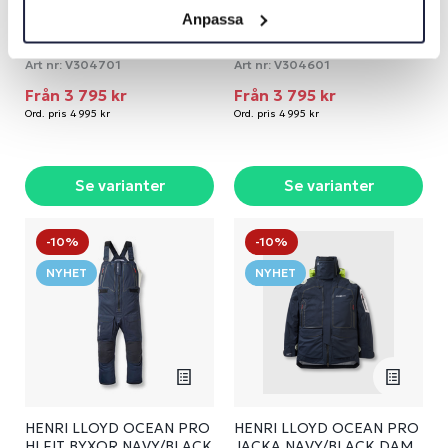
Anpassa
MUSTO BR2 OFFSHORE
MUSTO BR2 OFFSHORE
JACKA DAM RÖD 2.0
JACKA DAM SVART 2.0
Art nr:
V304701
Art nr:
V304601
Från 3 795 kr
Från 3 795 kr
Ord. pris 4 995 kr
Ord. pris 4 995 kr
Se varianter
Se varianter
-10%
-10%
NYHET
NYHET
HENRI LLOYD OCEAN PRO
HENRI LLOYD OCEAN PRO
HI FIT BYXOR NAVY/BLACK
JACKA NAVY/BLACK DAM