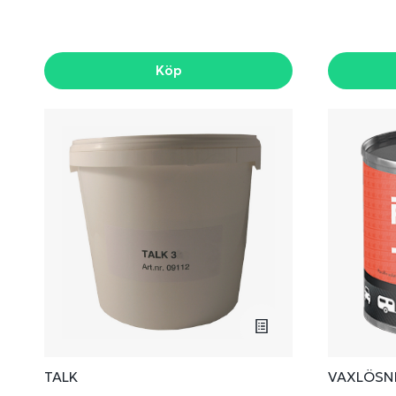
Köp
TALK
VAXLÖSN