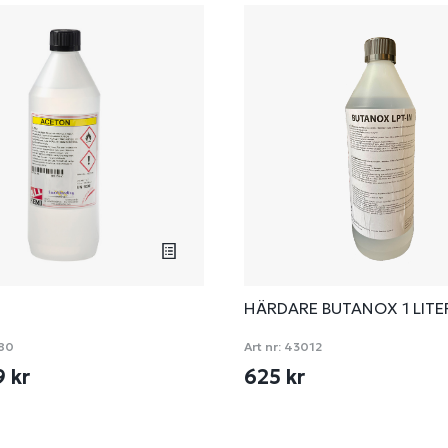
HÄRDARE BUTANOX 1 LITE
80
Art nr:
43012
9 kr
625 kr