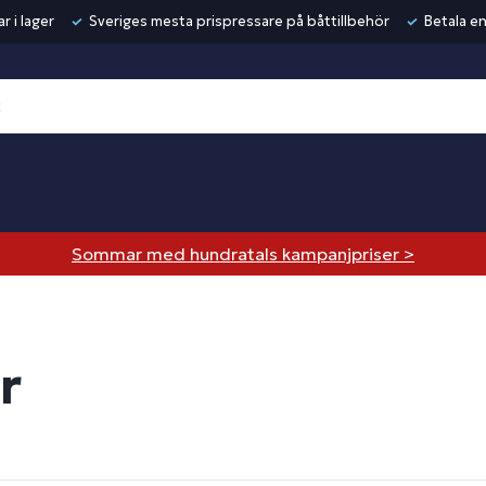
r i lager
Sveriges mesta prispressare på båttillbehör
Betala en
Sommar med hundratals kampanjpriser >
r