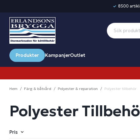
8500 artikla
Produkter
Kampanjer
Outlet
Hem
Färg & båtvård
Polyester & reparation
Polyester tillbehör
Polyester Tillbehö
Pris