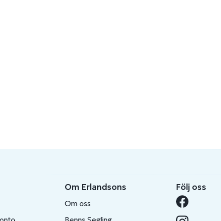
Om Erlandsons
Följ oss
Om oss
konto
Benns Segling