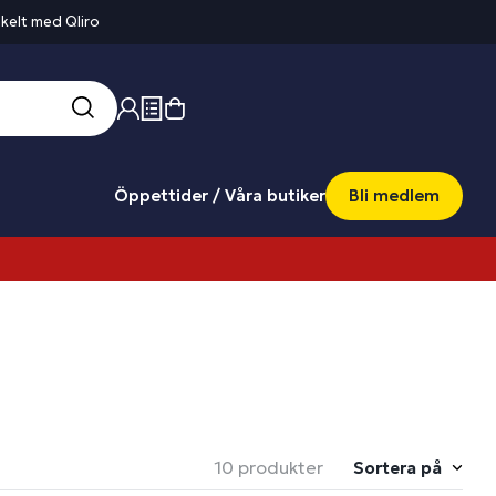
kelt med Qliro
Öppettider / Våra butiker
Bli medlem
10 produkter
Sortera på