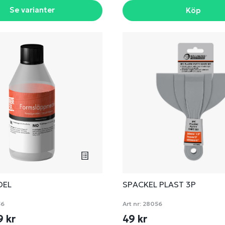
Se varianter
Köp
DEL
SPACKEL PLAST 3P
56
Art nr:
28056
9 kr
49 kr