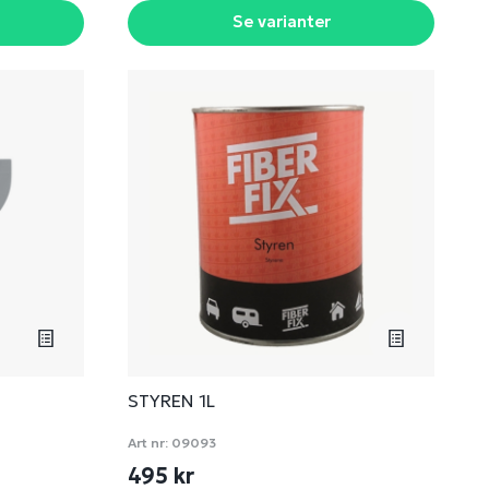
Se varianter
STYREN 1L
Art nr:
09093
495 kr