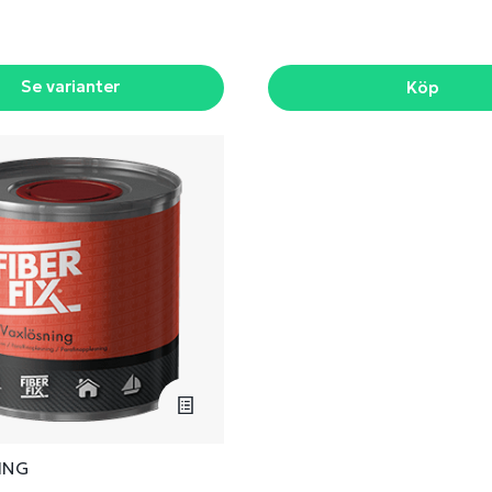
Se varianter
Köp
ING