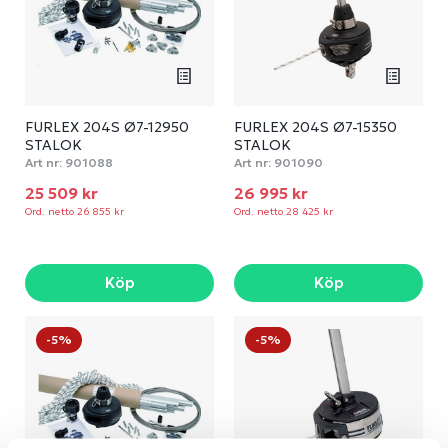
FURLEX 204S Ø7-12950
FURLEX 204S Ø7-15350
STALOK
STALOK
Art nr:
901088
Art nr:
901090
25 509 kr
26 995 kr
Ord. netto 26 855 kr
Ord. netto 28 425 kr
Köp
Köp
-5%
-5%