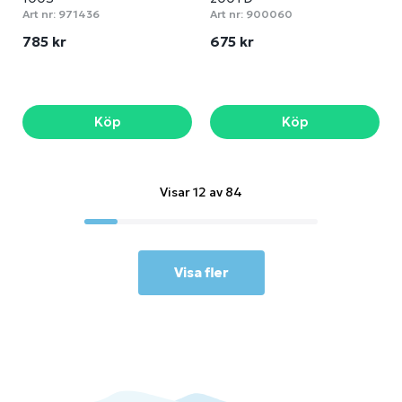
Art nr:
971436
Art nr:
900060
785 kr
675 kr
Köp
Köp
Visar 12 av 84
Visa fler