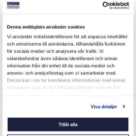
FURLEX 204S Ø8-15350
FURLEX 50S Ø5-10100
Denna webbplats använder cookies
STALOK
COMPL/EYE
Art nr:
901094
Art nr:
900002
Vi använder enhetsidentifierare för att anpassa innehållet
27 635 kr
9 495 kr
och annonserna till användarna, tillhandahålla funktioner
Ord. netto 29 090 kr
Ord. netto 9 995 kr
för sociala medier och analysera vår trafik. Vi
vidarebefordrar även sådana identifierare och annan
information från din enhet till de sociala medier och
Köp
Köp
annons- och analysföretag som vi samarbetar med.
Dessa kan i sin tur kombinera informationen med annan
information som du har tillhandahållit eller som de har
samlat in när du har använt deras tjänster.
Visa detaljer
Tillåt alla