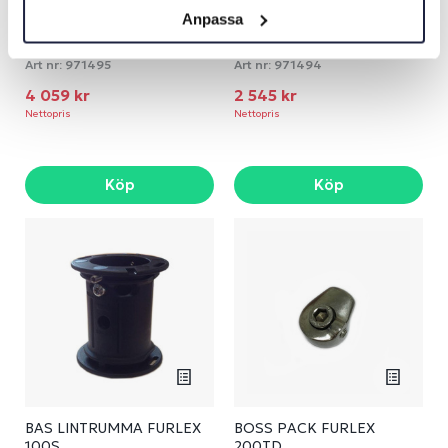
Anpassa
AT-CABLE BLACK Ø11-
AT-CABLE BLACK Ø9-
19000
16000
Art nr:
971495
Art nr:
971494
4 059 kr
2 545 kr
Nettopris
Nettopris
Köp
Köp
BAS LINTRUMMA FURLEX
BOSS PACK FURLEX
100S
200TD