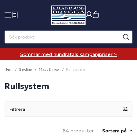
Sommar med hundratals kampanjpriser >
Hem
Segling
Mast & rigg
Rullsystem
Rullsystem
Filtrera
84 produkter
Sortera på