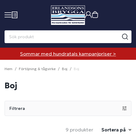
Sommar med hundratals kampanjpriser >
Hem
Förtöjning & tågvirke
Boj
Boj
Boj
Filtrera
9 produkter
Sortera på