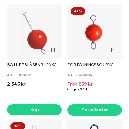
-12%
BOJ UPPBLÅSBAR 120KG
FÖRTÖJNINGSBOJ PVC
Art nr:
06497
Art nr:
V08614
2 345 kr
Från 859 kr
Ord. pris 975 kr
Köp
Se varianter
-16%