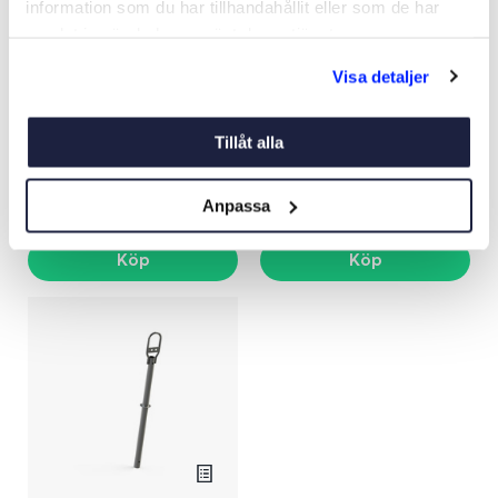
information som du har tillhandahållit eller som de har
samlat in när du har använt deras tjänster.
Visa detaljer
BUSSNING TILL TEN
TEN STANDARD 35L
ÖRNBOJEN
ÖRNBOJEN
Art nr:
06505
Art nr:
06481
Tillåt alla
269 kr
1 070 kr
Anpassa
Köp
Köp