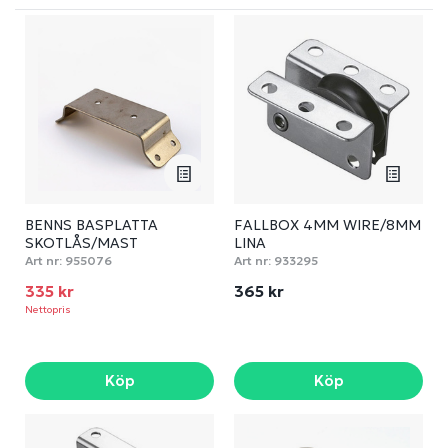
BENNS BASPLATTA
FALLBOX 4MM WIRE/8MM
SKOTLÅS/MAST
LINA
Art nr:
955076
Art nr:
933295
335 kr
365 kr
Nettopris
Köp
Köp