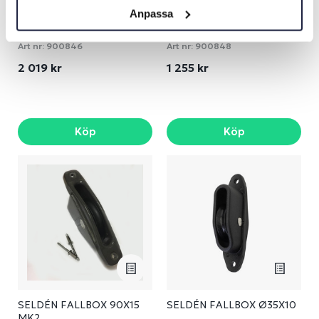
Anpassa
SELDÉN DEAD END
SELDÉN ENKEL
BESLAG C245-F305
FALLEDARE C156-F212
Art nr:
900846
Art nr:
900848
2 019 kr
1 255 kr
Köp
Köp
SELDÉN FALLBOX 90X15
SELDÉN FALLBOX Ø35X10
MK2