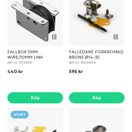
FALLBOX 5MM
FALLEDARE FÖRKROMAD
WIRE/10MM LINA
BRONS Ø14-35
Art nr:
912950
Art nr:
900806
440 kr
595 kr
Köp
Köp
NYHET