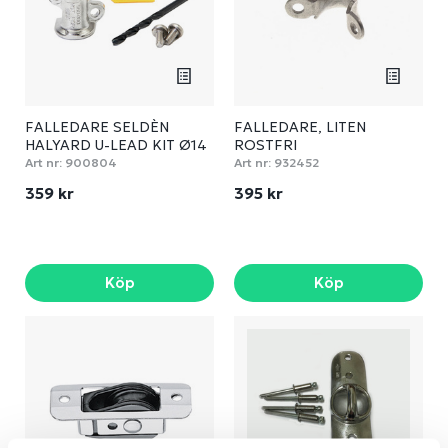
FALLEDARE SELDÈN
FALLEDARE, LITEN
HALYARD U-LEAD KIT Ø14
ROSTFRI
X 35 MM
Art nr:
900804
Art nr:
932452
359 kr
395 kr
Köp
Köp