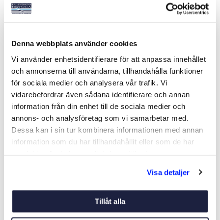
HARKEN 29MM
SELDÉN DEAD END
Denna webbplats använder cookies
GENOMFÖRINGSBLOCK
BESLAG C156-F228
Art nr:
931244
Art nr:
900844
Vi använder enhetsidentifierare för att anpassa innehållet
699 kr
1 659 kr
och annonserna till användarna, tillhandahålla funktioner
för sociala medier och analysera vår trafik. Vi
vidarebefordrar även sådana identifierare och annan
information från din enhet till de sociala medier och
Köp
Köp
annons- och analysföretag som vi samarbetar med.
Dessa kan i sin tur kombinera informationen med annan
information som du har tillhandahållit eller som de har
samlat in när du har använt deras tjänster.
Visa detaljer
Tillåt alla