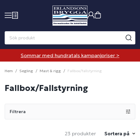
Sommar med hundratals kampanjpriser >
Hem
Segling
Mast & rigg
Fallbox/fallstyrning
Fallbox/Fallstyrning
Filtrera
23 produkter
Sortera på