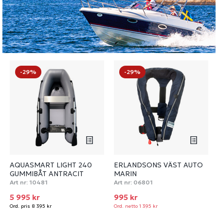
-29%
-29%
AQUASMART LIGHT 240
ERLANDSONS VÄST AUTO
GUMMIBÅT ANTRACIT
MARIN
Art nr:
10481
Art nr:
06801
5 995 kr
995 kr
Ord. pris 8 395 kr
Ord. netto 1 395 kr