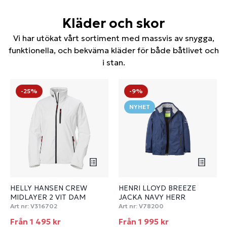
Kläder och skor
Vi har utökat vårt sortiment med massvis av snygga,
funktionella, och bekväma kläder för både båtlivet och
i stan.
-25%
-9%
NYHET
HELLY HANSEN CREW
HENRI LLOYD BREEZE
MIDLAYER 2 VIT DAM
JACKA NAVY HERR
Art nr:
V316702
Art nr:
V78200
Från 1 495 kr
Från 1 995 kr