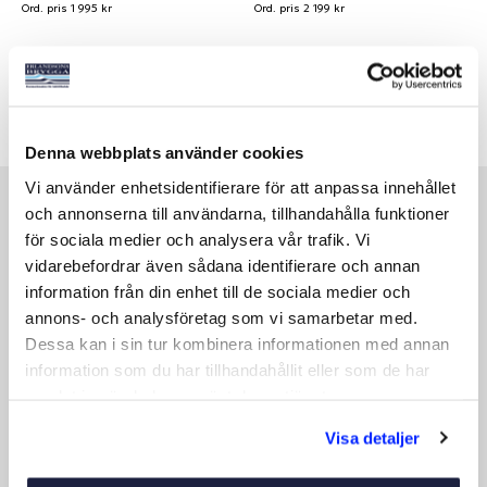
Ord. pris 1 995 kr
Ord. pris 2 199 kr
Se varianter
Se varianter
Denna webbplats använder cookies
Vi använder enhetsidentifierare för att anpassa innehållet
Fantastiska priser på litiumbatterier
och annonserna till användarna, tillhandahålla funktioner
för sociala medier och analysera vår trafik. Vi
vidarebefordrar även sådana identifierare och annan
-40%
-41%
information från din enhet till de sociala medier och
NYHET
NYHET
annons- och analysföretag som vi samarbetar med.
Dessa kan i sin tur kombinera informationen med annan
information som du har tillhandahållit eller som de har
samlat in när du har använt deras tjänster.
Visa detaljer
SOLARMARE LITIUM DEEP
SOLARMARE LITIUM DEEP