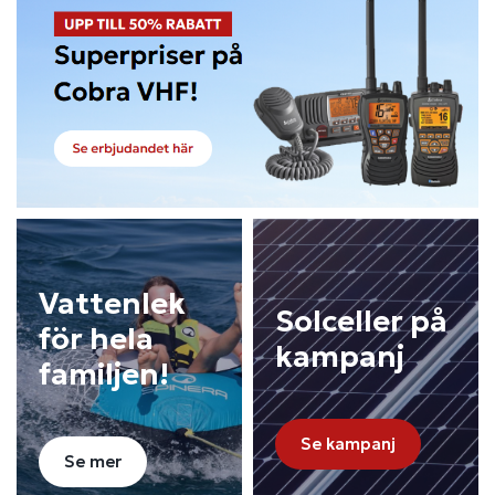
Vattenlek
Solceller på
för hela
kampanj
familjen!
Se kampanj
Se mer