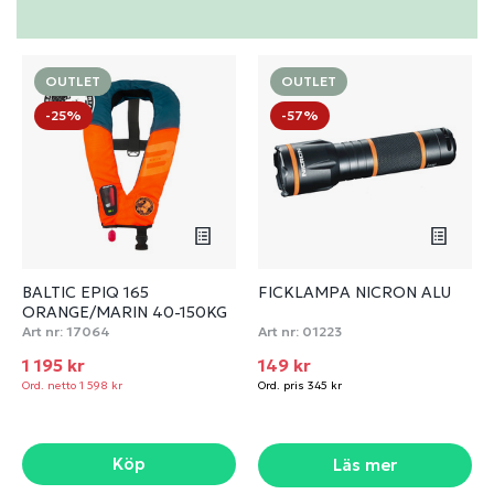
OUTLET
OUTLET
-25%
-57%
BALTIC EPIQ 165
FICKLAMPA NICRON ALU
ORANGE/MARIN 40-150KG
Art nr:
17064
Art nr:
01223
1 195 kr
149 kr
Ord. netto 1 598 kr
Ord. pris 345 kr
Köp
Läs mer