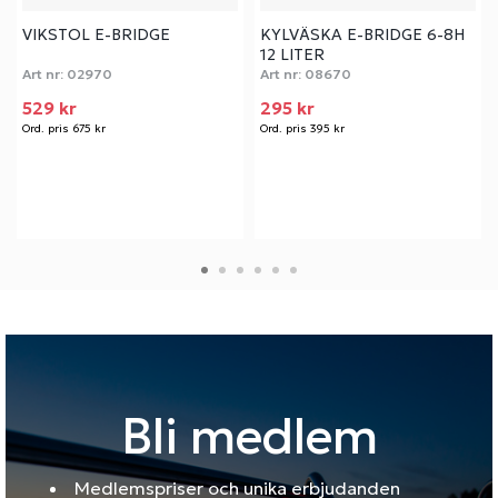
VIKSTOL E-BRIDGE
KYLVÄSKA E-BRIDGE 6-8H
12 LITER
Art nr:
02970
Art nr:
08670
529 kr
295 kr
Ord. pris 675 kr
Ord. pris 395 kr
Bli medlem
Medlemspriser och unika erbjudanden