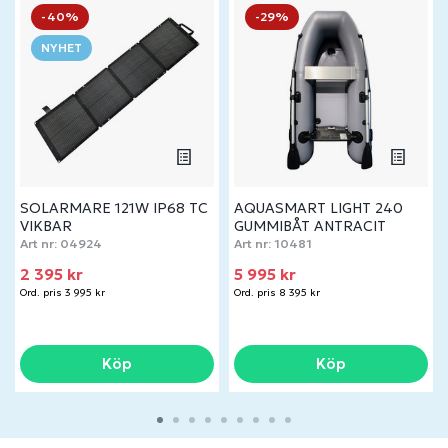
-40%
-29%
NYHET
SOLARMARE 121W IP68 TC
AQUASMART LIGHT 240
VIKBAR
GUMMIBÅT ANTRACIT
Art nr:
04924
Art nr:
10481
2 395 kr
5 995 kr
Ord. pris 3 995 kr
Ord. pris 8 395 kr
Köp
Köp