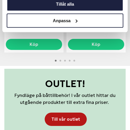
Tillåt alla
CYCLE BT 100AH
CYCLE BT 135AH
Art nr:
15570
Art nr:
15580
3 795 kr
4 095 kr
Anpassa
Ord. pris 6 295 kr
Ord. pris 6 995 kr
Köp
Köp
OUTLET!
Fyndläge på båttillbehör! I vår outlet hittar du
utgående produkter till
extra fina priser.
Till vår outlet