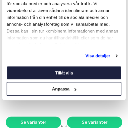
för sociala medier och analysera vår trafik. Vi
Liknande produkter
vidarebefordrar även sådana identifierare och annan
information från din enhet till de sociala medier och
annons- och analysföretag som vi samarbetar med.
Dessa kan i sin tur kombinera informationen med annan
information som du har tillhandahållit eller som de har
samlat in när du har använt deras tjänster.
Visa detaljer
Tillåt alla
MUSTO SEGLARHANDSKE
GILL DECKHAND
S/F
SEGLARHANDSKE KORTA
FINGRAR
Art nr:
V311101
Art nr:
V19223
Anpassa
Från 499 kr
Från 439 kr
Se varianter
Se varianter