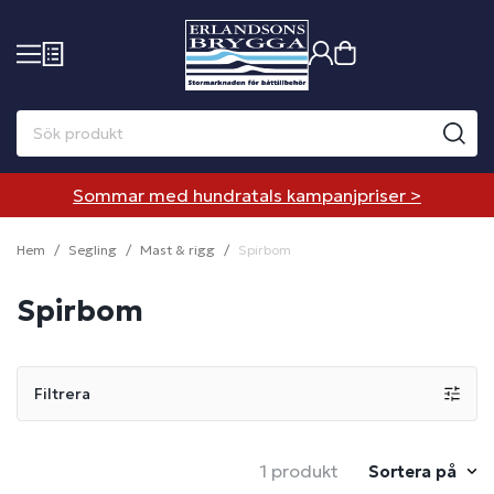
Sommar med hundratals kampanjpriser >
Hem
Segling
Mast & rigg
Spirbom
Spirbom
Filtrera
1 produkt
Sortera på