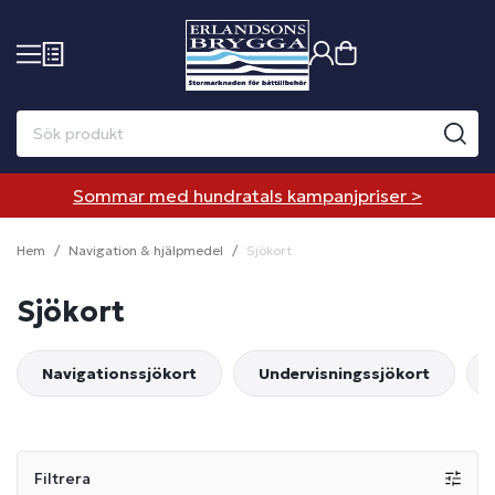
Sommar med hundratals kampanjpriser >
Hem
Navigation & hjälpmedel
Sjökort
Sjökort
Navigationssjökort
Undervisningssjökort
Filtrera