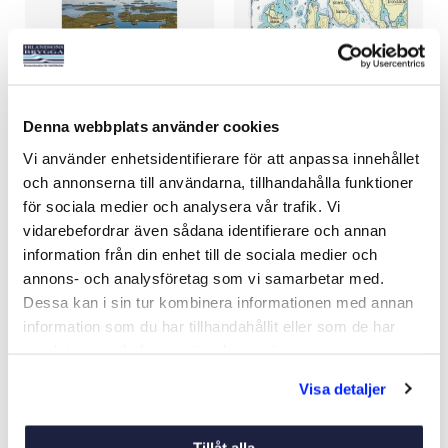
Denna webbplats använder cookies
HYDROGRAPHICA
HYDROGRAPHICA
Vi använder enhetsidentifierare för att anpassa innehållet
BÅTSPORTKORT A3
STOCKHOLM
och annonserna till användarna, tillhandahålla funktioner
Art nr:
V70913
Art nr:
V76354
för sociala medier och analysera vår trafik. Vi
Från 551 kr
Från 139 kr
vidarebefordrar även sådana identifierare och annan
information från din enhet till de sociala medier och
annons- och analysföretag som vi samarbetar med.
Dessa kan i sin tur kombinera informationen med annan
Se varianter
Se varianter
information som du har tillhandahållit eller som de har
samlat in när du har använt deras tjänster.
Visa detaljer