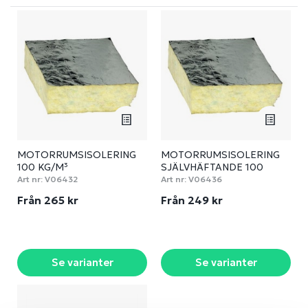
MOTORRUMSISOLERING
MOTORRUMSISOLERING
100 KG/M³
SJÄLVHÄFTANDE 100
KG/M³
Art nr:
V06432
Art nr:
V06436
Från 265 kr
Från 249 kr
Se varianter
Se varianter