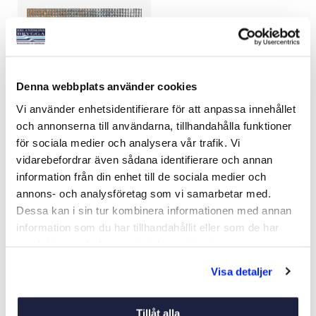
Denna webbplats använder cookies
Vi använder enhetsidentifierare för att anpassa innehållet
MOTORRUMSISOLERING
och annonserna till användarna, tillhandahålla funktioner
TERMISK
för sociala medier och analysera vår trafik. Vi
Art nr:
06452
vidarebefordrar även sådana identifierare och annan
599 kr
information från din enhet till de sociala medier och
annons- och analysföretag som vi samarbetar med.
Dessa kan i sin tur kombinera informationen med annan
information som du har tillhandahållit eller som de har
Köp
samlat in när du har använt deras tjänster.
Visa detaljer
Tillåt alla