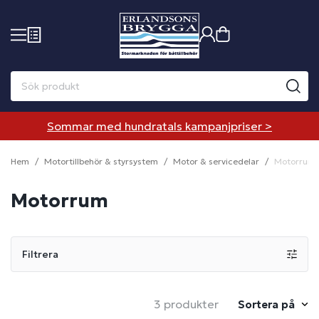
Sommar med hundratals kampanjpriser >
Hem
Motortillbehör & styrsystem
Motor & servicedelar
Motorrum
Motorrum
Filtrera
3 produkter
Sortera på