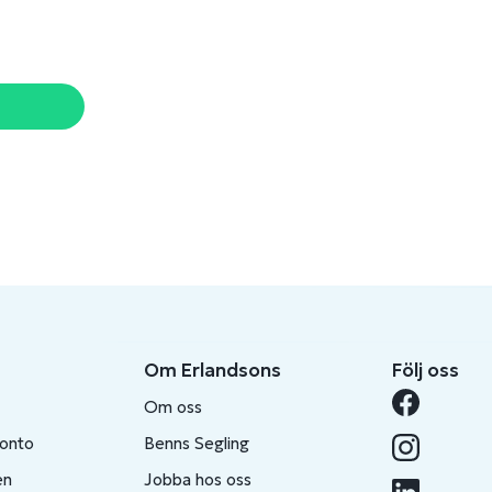
Om Erlandsons
Följ oss
Om oss
konto
Benns Segling
en
Jobba hos oss