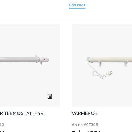
när våren kommer.
Läs mer
R TERMOSTAT IP44
VÄRMERÖR
90
Art nr:
V07305