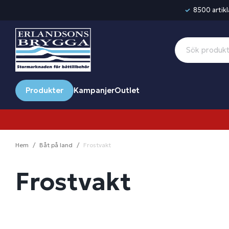
8500 artikla
Produkter
Kampanjer
Outlet
Hem
Båt på land
Frostvakt
Frostvakt