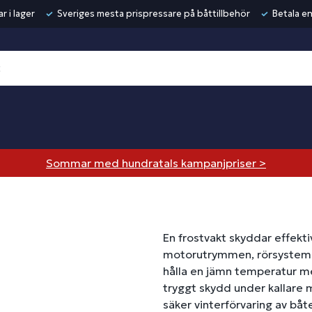
r i lager
Sveriges mesta prispressare på båttillbehör
Betala en
Sommar med hundratals kampanjpriser >
En frostvakt skyddar effekti
motorutrymmen, rörsystem 
hålla en jämn temperatur me
tryggt skydd under kallare m
säker vinterförvaring av båt