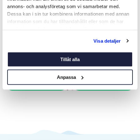
annons- och analysföretag som vi samarbetar med.
Dessa kan i sin tur kombinera informationen med annan
information som du har tillhandahållit eller som de har
samlat in när du har använt deras tjänster.
TORRBOLLEN® MEGA
TORRBOLLEN PRO 2 KG
Visa detaljer
Art nr:
09504
Art nr:
20266
169 kr
169 kr
Tillåt alla
Anpassa
Köp
Köp