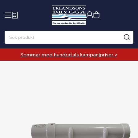
Sommar med hundratals kampanjpriser >