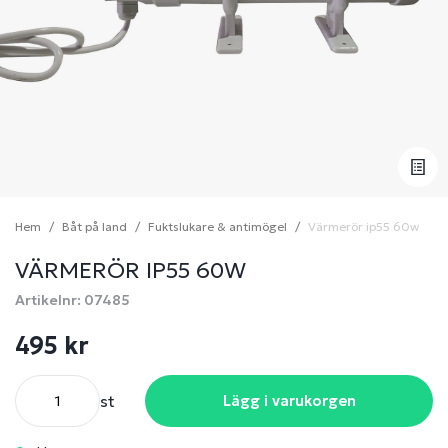
Hem
Båt på land
Fuktslukare & antimögel
Värmerör ip55 60w
VÄRMERÖR IP55 60W
Artikelnr: 07485
495 kr
st
Lägg i varukorgen