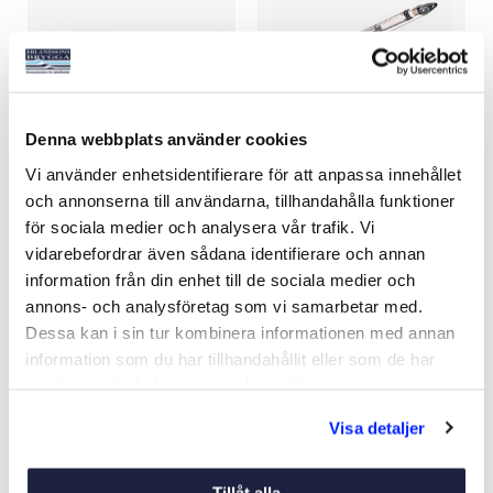
Denna webbplats använder cookies
SELDÉN RODKICK 10
SELDÉN RODKICK 20
Vi använder enhetsidentifierare för att anpassa innehållet
och annonserna till användarna, tillhandahålla funktioner
Art nr:
V15602
Art nr:
V15606
för sociala medier och analysera vår trafik. Vi
Från 4 115 kr
Från 6 542 kr
vidarebefordrar även sådana identifierare och annan
Ord. pris 4 849 kr
information från din enhet till de sociala medier och
annons- och analysföretag som vi samarbetar med.
Dessa kan i sin tur kombinera informationen med annan
Se varianter
Se varianter
information som du har tillhandahållit eller som de har
samlat in när du har använt deras tjänster.
-16%
-18%
Visa detaljer