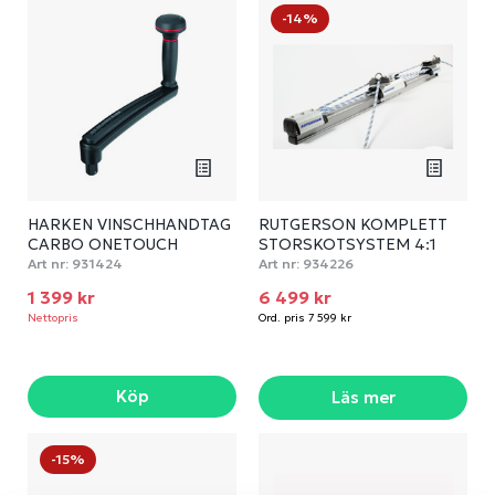
-14%
HARKEN VINSCHHANDTAG
RUTGERSON KOMPLETT
CARBO ONETOUCH
STORSKOTSYSTEM 4:1
Art nr:
931424
Art nr:
934226
1 399 kr
6 499 kr
Nettopris
Ord. pris 7 599 kr
Köp
Läs mer
-15%