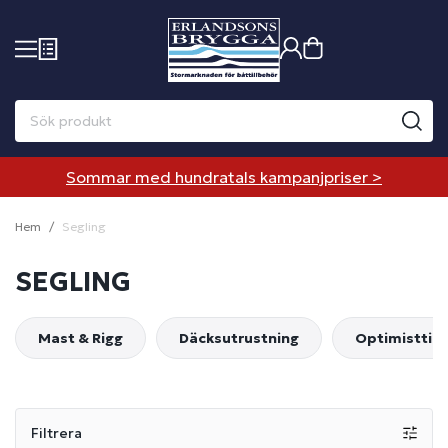
Sommar med hundratals kampanjpriser >
Hem
Segling
SEGLING
Mast & Rigg
Däcksutrustning
Optimisttill
Filtrera