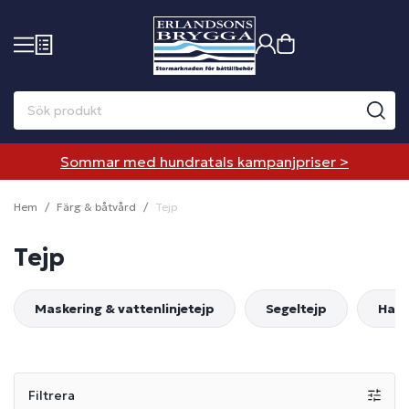
Sommar med hundratals kampanjpriser >
Hem
Färg & båtvård
Tejp
Tejp
Maskering & vattenlinjetejp
Segeltejp
Halk
Filtrera