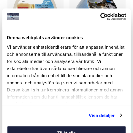
Denna webbplats använder cookies
DUBBELHÄFTANDE TAPE
SILVERTEJP
Vi använder enhetsidentifierare för att anpassa innehållet
19MMX5M
och annonserna till användarna, tillhandahålla funktioner
Art nr:
05883
Art nr:
05898
för sociala medier och analysera vår trafik. Vi
109 kr
99 kr
vidarebefordrar även sådana identifierare och annan
information från din enhet till de sociala medier och
annons- och analysföretag som vi samarbetar med.
Dessa kan i sin tur kombinera informationen med annan
Köp
Köp
information som du har tillhandahållit eller som de har
samlat in när du har använt deras tjänster.
Visa detaljer