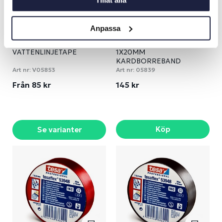
Tillåt alla
Anpassa
VATTENLINJETAPE
1X20MM
KARDBORREBAND
Art nr:
V05853
Art nr:
05839
Från 85 kr
145 kr
Köp
Se varianter