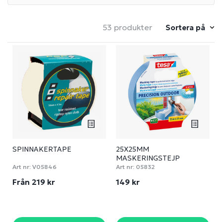
53 produkter
Sortera på
SPINNAKERTAPE
25X25MM
MASKERINGSTEJP
PRECISION OUTDOOR
Art nr:
V05846
Art nr:
05832
Från 219 kr
149 kr