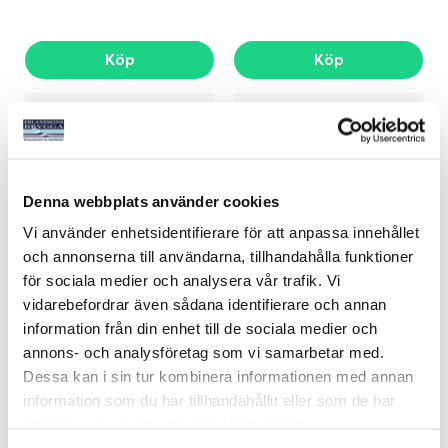
Köp
Köp
Denna webbplats använder cookies
Vi använder enhetsidentifierare för att anpassa innehållet
och annonserna till användarna, tillhandahålla funktioner
för sociala medier och analysera vår trafik. Vi
FM-ANTENN
FM-ANTENN
vidarebefordrar även sådana identifierare och annan
DIPOLEANTENN
JORDPLANSFRI GU
information från din enhet till de sociala medier och
Art nr:
04098
Art nr:
04096
annons- och analysföretag som vi samarbetar med.
205 kr
315 kr
Dessa kan i sin tur kombinera informationen med annan
information som du har tillhandahållit eller som de har
samlat in när du har använt deras tjänster.