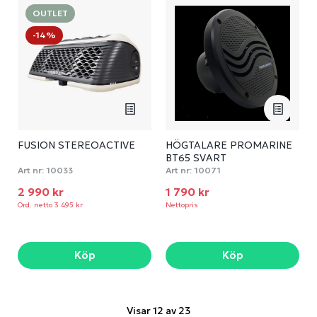
OUTLET
-14%
FUSION STEREOACTIVE
HÖGTALARE PROMARINE
BT65 SVART
Art nr:
10033
Art nr:
10071
2 990 kr
1 790 kr
Ord. netto 3 495 kr
Nettopris
Köp
Köp
Visar 12 av 23