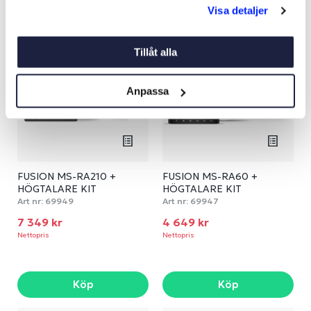
Köp
Köp
Visa detaljer
Tillåt alla
Anpassa
FUSION MS-RA210 +
FUSION MS-RA60 +
HÖGTALARE KIT
HÖGTALARE KIT
Art nr:
69949
Art nr:
69947
7 349 kr
4 649 kr
Nettopris
Nettopris
Köp
Köp