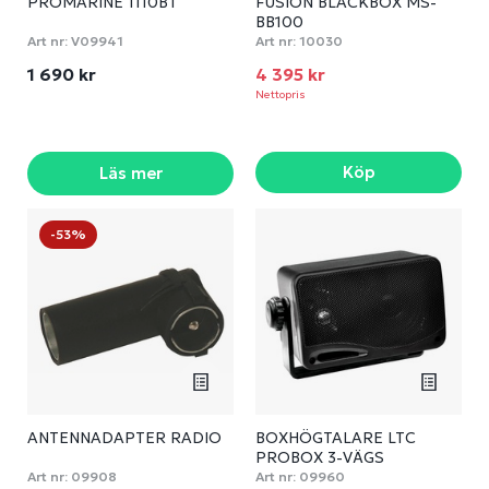
PROMARINE 1110BT
FUSION BLACKBOX MS-
BB100
Art nr:
V09941
Art nr:
10030
1 690 kr
4 395 kr
Nettopris
Köp
Läs mer
-53%
ANTENNADAPTER RADIO
BOXHÖGTALARE LTC
PROBOX 3-VÄGS
Art nr:
09908
Art nr:
09960