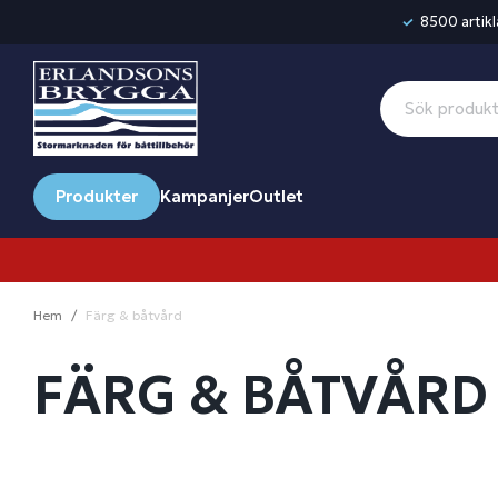
8500 artikla
Produkter
Kampanjer
Outlet
Hem
Färg & båtvård
FÄRG & BÅTVÅRD