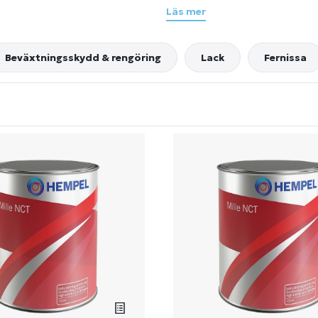
Läs mer
Har du några frågor är du all
Beväxtningsskydd & rengöring
Lack
Fernissa