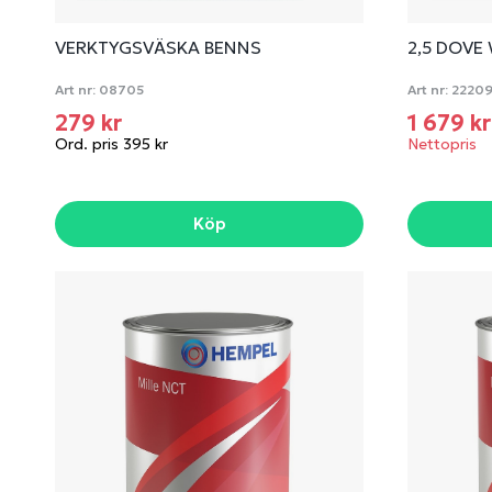
VERKTYGSVÄSKA BENNS
2,5 DOVE
Art nr:
08705
Art nr:
2220
279 kr
1 679 k
Ord. pris 395 kr
Nettopris
Köp