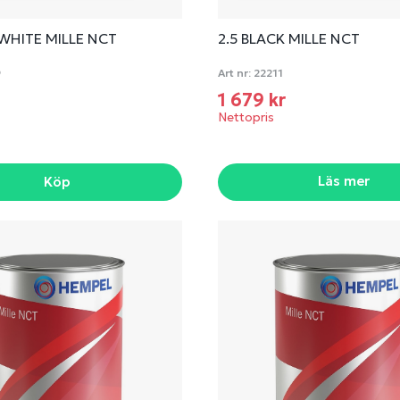
 WHITE MILLE NCT
2.5 BLACK MILLE NCT
9
Art nr:
22211
r
1 679 kr
Nettopris
Läs mer
Köp