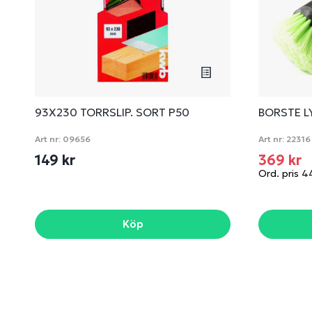
93X230 TORRSLIP. SORT P50
BORSTE L
Art nr:
09656
Art nr:
22316
149 kr
369 kr
Ord. pris 4
Köp