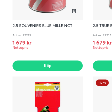
2.5 SOUVENIRS BLUE MILLE NCT
2.5 TRUE 
Art nr:
22215
Art nr:
22213
1 679 kr
1 679 k
Nettopris
Nettopris
Köp
-17%