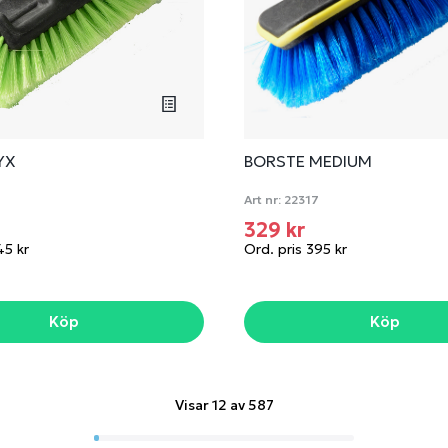
YX
BORSTE MEDIUM
Art nr:
22317
329 kr
45 kr
Ord. pris 395 kr
Köp
Köp
Visar 12 av 587