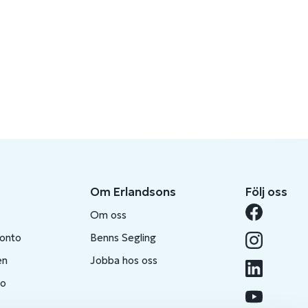
Om Erlandsons
Följ oss
Om oss
konto
Benns Segling
en
Jobba hos oss
to