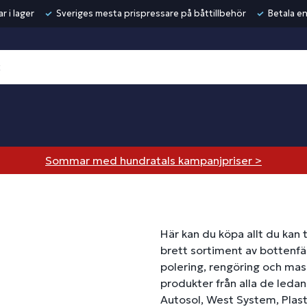
r i lager
Sveriges mesta prispressare på båttillbehör
Betala en
Sommar med hundratals kampanjpriser >
Här kan du köpa allt du kan 
brett sortiment av bottenfär
polering, rengöring och mass
produkter från alla de ledan
Autosol, West System, Plast