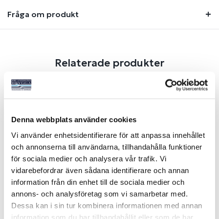
Fråga om produkt
Relaterade produkter
-11%
NYHET
Denna webbplats använder cookies
Vi använder enhetsidentifierare för att anpassa innehållet
och annonserna till användarna, tillhandahålla funktioner
för sociala medier och analysera vår trafik. Vi
vidarebefordrar även sådana identifierare och annan
information från din enhet till de sociala medier och
HENRI LLOYD COASTAL HI-
annons- och analysföretag som vi samarbetar med.
FIT BYXOR NAVY MAN
Dessa kan i sin tur kombinera informationen med annan
Art nr:
V78320
information som du har tillhandahållit eller som de har