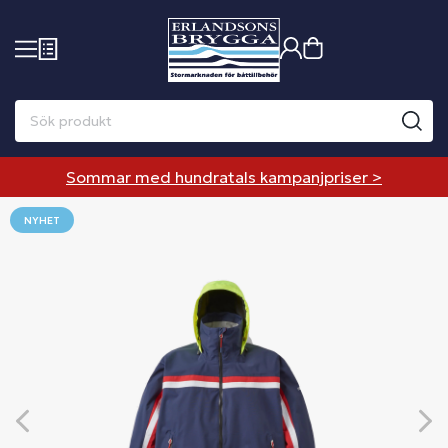
Sommar med hundratals kampanjpriser >
NYHET