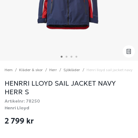
Hem
Kläder & skor
Herr
Sjökläder
Henri lloyd sail jacket navy he
HENRRI LLOYD SAIL JACKET NAVY
HERR S
Artikelnr: 78250
Henri Lloyd
2 799 kr