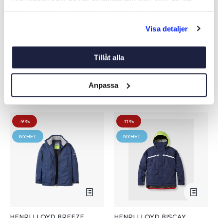
Från 2 495 kr
samlat in när du har använt deras tjänster.
Ord. pris 2 799 kr
Visa detaljer
Se varianter
Tillåt alla
Anpassa
Liknande produkter
-9%
-11%
NYHET
NYHET
HENRI LLOYD BREEZE
HENRI LLOYD BISCAY