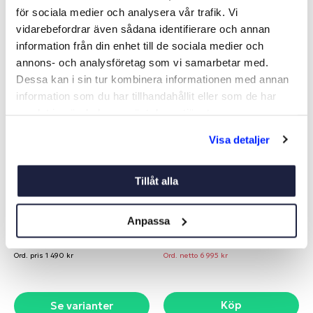
för sociala medier och analysera vår trafik. Vi
Liknande produkter
vidarebefordrar även sådana identifierare och annan
information från din enhet till de sociala medier och
-9%
-43%
annons- och analysföretag som vi samarbetar med.
Dessa kan i sin tur kombinera informationen med annan
NYHET
information som du har tillhandahållit eller som de har
samlat in när du har använt deras tjänster.
Visa detaljer
Tillåt alla
TUDOR MARINE DUAL
NORDMAX 105AH LITIUM
DEEP CYCLE BLUETOOTH
Anpassa
Art nr:
V05488
Art nr:
15536
Från 1 359 kr
3 995 kr
Ord. pris 1 490 kr
Ord. netto 6 995 kr
Köp
Se varianter