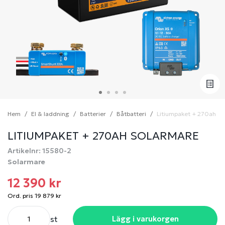
Hem
El & laddning
Batterier
Båtbatteri
Litiumpaket + 270ah so
LITIUMPAKET + 270AH SOLARMARE
Artikelnr: 15580-2
Solarmare
12 390 kr
Ord. pris 19 879 kr
st
Lägg i varukorgen