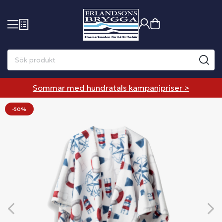
Sommar med hundratals kampanjpriser >
-50%