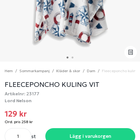
Hem
Sommarkampanj
Kläder & skor
Dam
Fleeceponcho kuling 
FLEECEPONCHO KULING VIT
Artikelnr: 23177
Lord Nelson
129 kr
Ord. pris 258 kr
st
Lägg i varukorgen