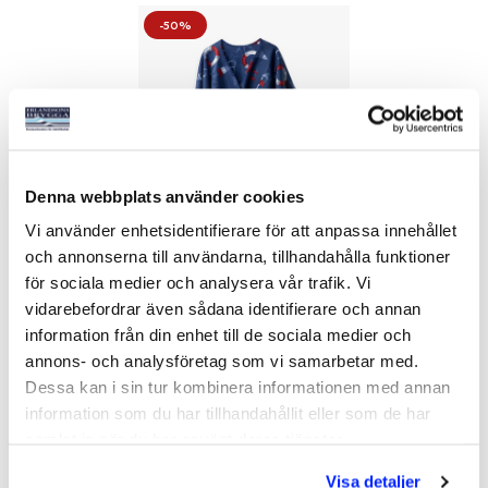
-50%
Denna webbplats använder cookies
Vi använder enhetsidentifierare för att anpassa innehållet
FLEECEPONCHO KULING
och annonserna till användarna, tillhandahålla funktioner
MARINBLÅ
Art nr:
23176
för sociala medier och analysera vår trafik. Vi
vidarebefordrar även sådana identifierare och annan
129 kr
Ord. pris 258 kr
information från din enhet till de sociala medier och
annons- och analysföretag som vi samarbetar med.
Dessa kan i sin tur kombinera informationen med annan
Köp
information som du har tillhandahållit eller som de har
samlat in när du har använt deras tjänster.
Visa detaljer