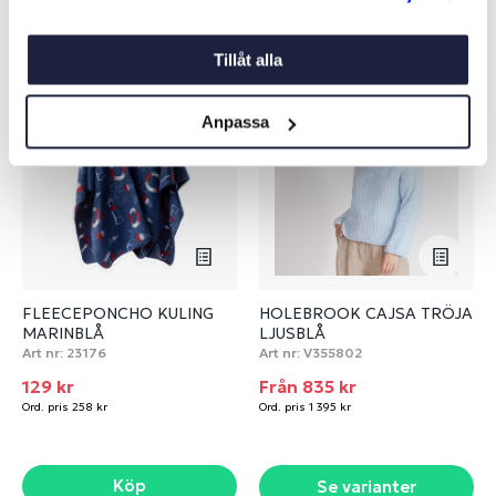
Liknande produkter
Tillåt alla
-50%
-40%
Anpassa
FLEECEPONCHO KULING
HOLEBROOK CAJSA TRÖJA
MARINBLÅ
LJUSBLÅ
Art nr:
23176
Art nr:
V355802
129 kr
Från 835 kr
Ord. pris 258 kr
Ord. pris 1 395 kr
Köp
Se varianter