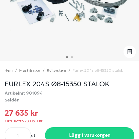
Hem
Mast & rigg
Rullsystem
Furlex 204s ø8-15350 stalok
FURLEX 204S Ø8-15350 STALOK
Artikelnr: 901094
Seldén
27 635 kr
Ord. netto 29 090 kr
st
Lägg i varukorgen