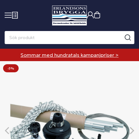
Sommar med hundratals kampanjpriser >
-5%