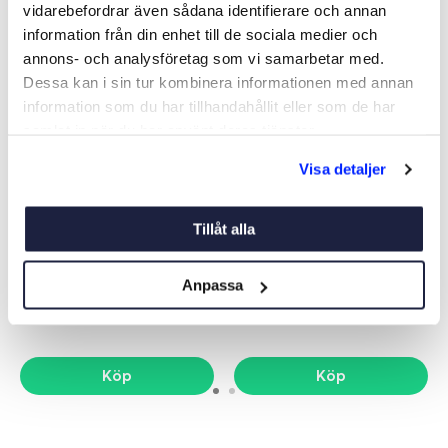
vidarebefordrar även sådana identifierare och annan
-5%
-5%
information från din enhet till de sociala medier och
annons- och analysföretag som vi samarbetar med.
Dessa kan i sin tur kombinera informationen med annan
information som du har tillhandahållit eller som de har
samlat in när du har använt deras tjänster.
Visa detaljer
FURLEX 50S Ø5-10100
FURLEX 104S Ø6-10500
Tillåt alla
COMPL/EYE
STALOK
Art nr:
900002
Art nr:
901076
9 495 kr
15 449 kr
Anpassa
Ord. netto 9 995 kr
Ord. netto 16 269 kr
Köp
Köp