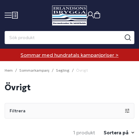
Sommar med hundratals kampanjpriser >
Hem
Sommarkampanj
Segling
Övrigt
Övrigt
Filtrera
1 produkt
Sortera på