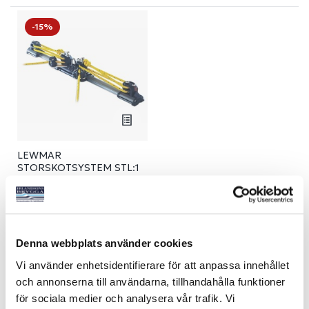
-15%
LEWMAR
STORSKOTSYSTEM STL:1
28 -36
Art nr:
12623
8 490 kr
Ord. netto 9 990 kr
Denna webbplats använder cookies
Köp
Vi använder enhetsidentifierare för att anpassa innehållet
och annonserna till användarna, tillhandahålla funktioner
för sociala medier och analysera vår trafik. Vi