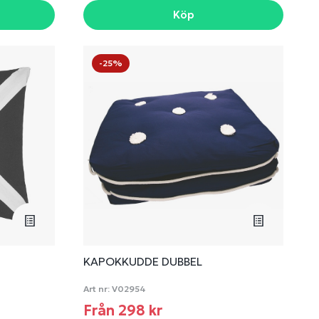
Köp
-25%
KAPOKKUDDE DUBBEL
Art nr:
V02954
Från 298 kr