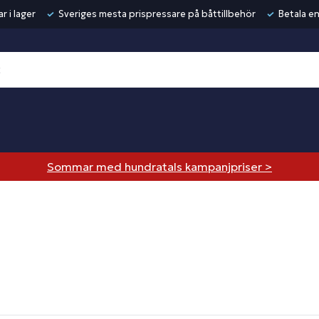
r i lager
Sveriges mesta prispressare på båttillbehör
Betala en
Sommar med hundratals kampanjpriser >