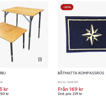
-26%
MBU
BÅTMATTA KOMPASSROS
60
Art nr:
V08781
5 kr
Från 169 kr
250 kr
Ord. pris 229 kr