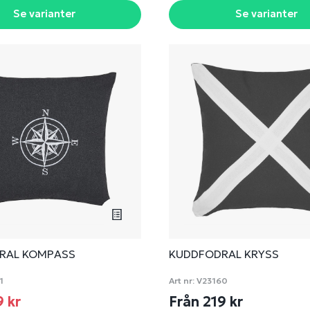
Se varianter
Se varianter
RAL KOMPASS
KUDDFODRAL KRYSS
1
Art nr:
V23160
9 kr
Från 219 kr