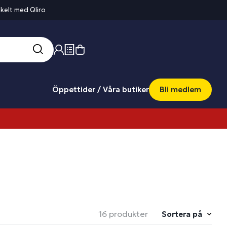
kelt med Qliro
Öppettider / Våra butiker
Bli medlem
16 produkter
Sortera på