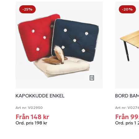
-25%
-20%
KAPOKKUDDE ENKEL
BORD BA
Art nr:
V02950
Art nr:
V027
Från 148 kr
Från 99
Ord. pris 198 kr
Ord. pris 1 