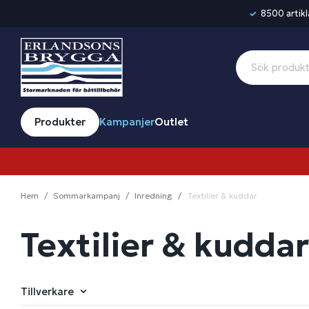
8500 artikla
Produkter
Kampanjer
Outlet
Hem
Sommarkampanj
Inredning
Textilier & kuddar
Textilier & kuddar
Tillverkare