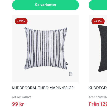
Se varianter
-55%
-41%
KUDDFODRAL THEO MARIN/BEIGE
KUDDFOD
Art nr:
23069
Art nr:
V2316
99 kr
Från 12