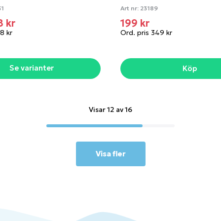
51
Art nr:
23189
8 kr
199 kr
8 kr
Ord. pris 349 kr
Se varianter
Köp
Visar 12 av 16
Visa fler