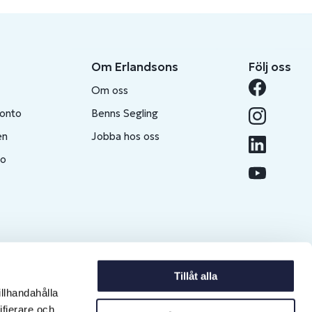
Om Erlandsons
Följ oss
Om oss
konto
Benns Segling
en
Jobba hos oss
to
Tillåt alla
illhandahålla
ifierare och