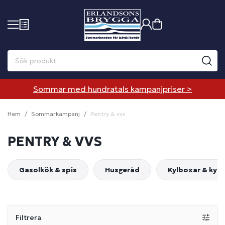
Sommar med hundratals kampanjpriser >
Hem
Sommarkampanj
Pentry & vvs
PENTRY & VVS
Gasolkök & spis
Husgeråd
Kylboxar & kyl
Filtrera