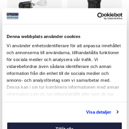
Denna webbplats använder cookies
ELVISP OCEANICA 3 IN 1
PORTABEL
Vi använder enhetsidentifierare för att anpassa innehållet
ESPRESSOMASKIN
och annonserna till användarna, tillhandahålla funktioner
Art nr:
13380
Art nr:
01485
för sociala medier och analysera vår trafik. Vi
395 kr
995 kr
vidarebefordrar även sådana identifierare och annan
Ord. pris 495 kr
Ord. pris 1 195 kr
information från din enhet till de sociala medier och
annons- och analysföretag som vi samarbetar med.
Dessa kan i sin tur kombinera informationen med annan
Köp
Köp
information som du har tillhandahållit eller som de har
samlat in när du har använt deras tjänster.
-25%
-15%
Visa detaljer