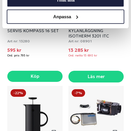
Tillåt alla
Anpassa
SERVIS KOMPASS 16 SET
KYLANLÄGGNING
ISOTHERM 3201 ITC
Art nr:
13280
Art nr:
08901
595 kr
13 285 kr
Ord. pris 795 kr
Ord. netto 15 690 kr
Köp
Läs mer
-22%
-7%