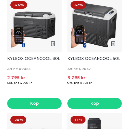
-44%
-37%
KYLBOX OCEANCOOL 30L
KYLBOX OCEANCOOL 50L
Art nr:
09065
Art nr:
09067
2 795 kr
3 795 kr
Ord. pris 4 995 kr
Ord. pris 5 995 kr
Köp
Köp
-20%
-17%