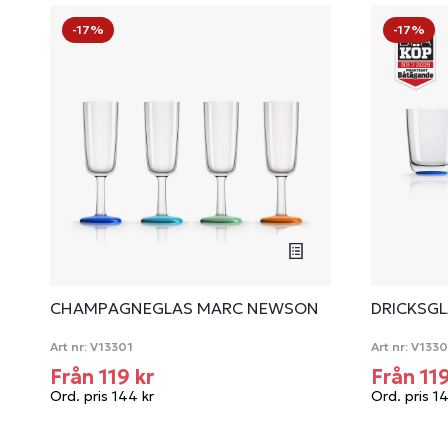
-17%
-17%
CHAMPAGNEGLAS MARC NEWSON
DRICKSG
Art nr:
V13301
Art nr:
V133
Från 119 kr
Från 11
Ord. pris 144 kr
Ord. pris 1