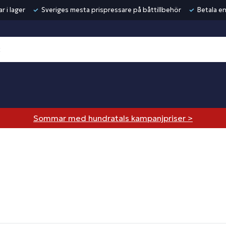
r i lager
Sveriges mesta prispressare på båttillbehör
Betala en
Sommar med hundratals kampanjpriser >