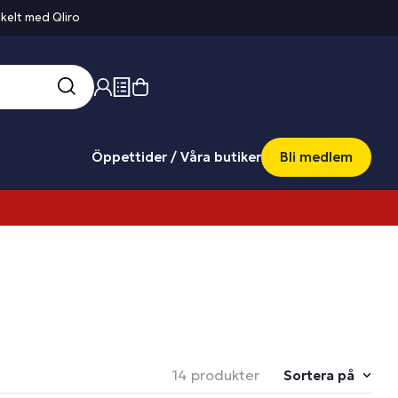
kelt med Qliro
Öppettider / Våra butiker
Bli medlem
14 produkter
Sortera på