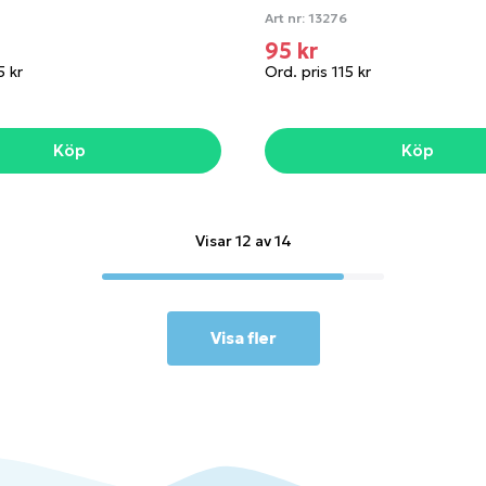
Art nr:
13276
95 kr
5 kr
Ord. pris 115 kr
Köp
Köp
Visar 12 av 14
Visa fler