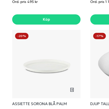
Ord. pris 495 kr
Ord. pris 1 
Köp
-20%
-17%
ASSIETTE SORONA BLÅ PALM
DJUP TAL