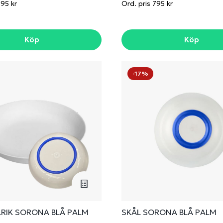
195 kr
Ord. pris 795 kr
Köp
Köp
-17%
LRIK SORONA BLÅ PALM
SKÅL SORONA BLÅ PALM