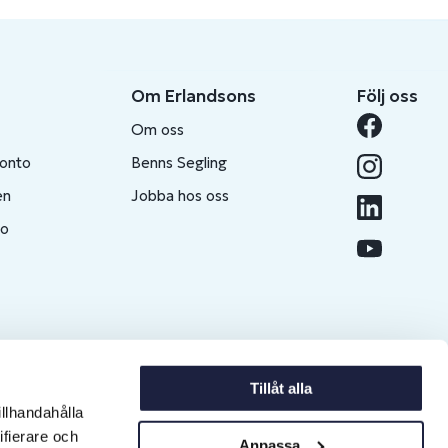
Om Erlandsons
Följ oss
Om oss
konto
Benns Segling
en
Jobba hos oss
to
Tillåt alla
illhandahålla
ifierare och
Anpassa