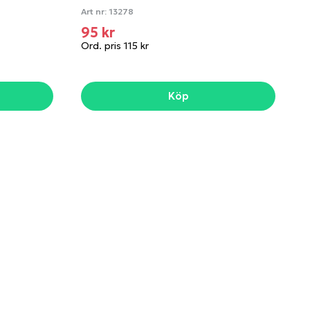
Art nr:
13278
95 kr
Ord. pris 115 kr
Köp