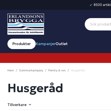
8500 artikla
Produkter
Kampanjer
Outlet
Hem
Sommarkampanj
Pentry & vvs
Husgeråd
Husgeråd
Tillverkare