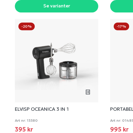
Se varianter
-20%
-17%
ELVISP OCEANICA 3 IN 1
PORTABE
Art nr:
13380
Art nr:
0148
395 kr
995 kr