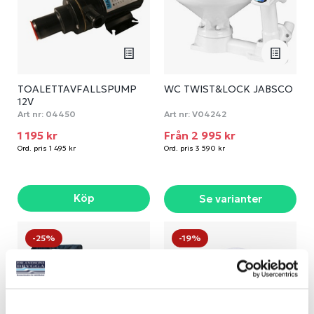
TOALETTAVFALLSPUMP
WC TWIST&LOCK JABSCO
12V
Art nr:
04450
Art nr:
V04242
1 195 kr
Från 2 995 kr
Ord. pris 1 495 kr
Ord. pris 3 590 kr
Köp
Se varianter
-25%
-19%
NYHET