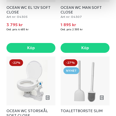
OCEAN WC EL 12V SOFT
OCEAN WC MAN SOFT
CLOSE
CLOSE
Art nr:
04305
Art nr:
04307
3 795 kr
1 895 kr
Ord. pris 4 495 kr
Ord. pris 2 395 kr
Köp
Köp
-22%
-27%
NYHET
OCEAN WC STORSKÅL
TOALETTBORSTE SLIM
SOFT CLOSE