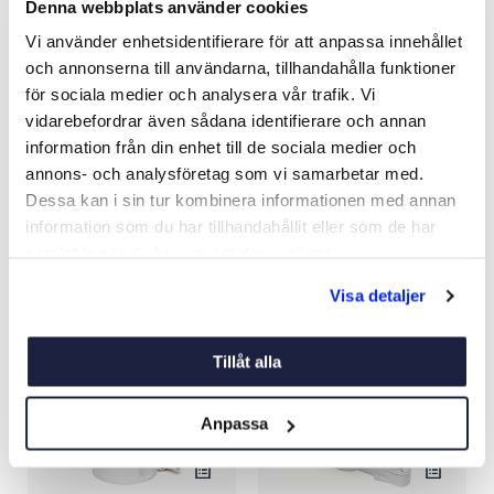
Denna webbplats använder cookies
Vi använder enhetsidentifierare för att anpassa innehållet
och annonserna till användarna, tillhandahålla funktioner
CYLINDERGRILL M VÄSKA
ELTOALETT COMFORT 12V
för sociala medier och analysera vår trafik. Vi
& TILLBEHÖR
SOFTCLOSE
vidarebefordrar även sådana identifierare och annan
Art nr:
04297
Art nr:
04345
information från din enhet till de sociala medier och
595 kr
5 390 kr
annons- och analysföretag som vi samarbetar med.
Ord. pris 795 kr
Ord. pris 6 690 kr
Dessa kan i sin tur kombinera informationen med annan
information som du har tillhandahållit eller som de har
samlat in när du har använt deras tjänster.
Köp
Köp
Visa detaljer
-16%
-21%
Tillåt alla
Anpassa