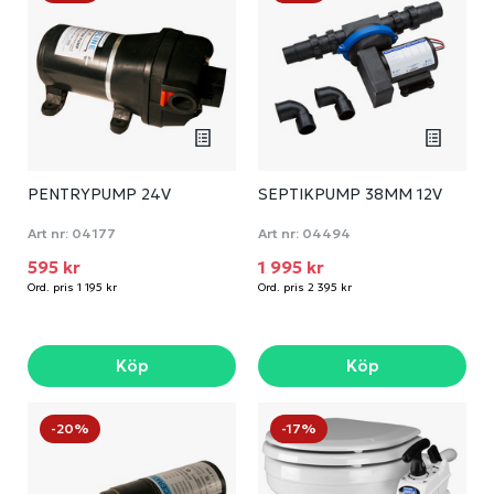
PENTRYPUMP 24V
SEPTIKPUMP 38MM 12V
Art nr:
04177
Art nr:
04494
595 kr
1 995 kr
Ord. pris 1 195 kr
Ord. pris 2 395 kr
Köp
Köp
-20%
-17%