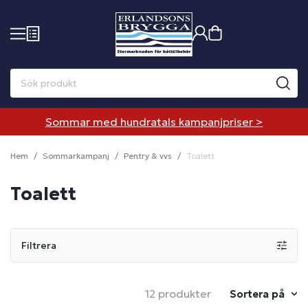
Sommar med hundratals kampanjpriser >
Hem
Sommarkampanj
Pentry & vvs
Toalett
Toalett
Filtrera
12 produkter
Sortera på