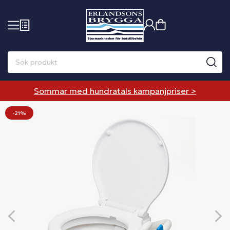
Sommar med hundratals kampanjpriser >
-21%