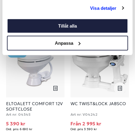
Visa detaljer
Liknande produkter
Tillåt alla
Anpassa
-19%
-17%
NYHET
ELTOALETT COMFORT 12V
WC TWIST&LOCK JABSCO
SOFTCLOSE
Art nr:
04345
Art nr:
V04242
5 390 kr
Från 2 995 kr
Ord. pris 6 690 kr
Ord. pris 3 590 kr