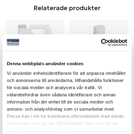
Relaterade produkter
Denna webbplats använder cookies
Vi använder enhetsidentifierare för att anpassa innehållet
och annonserna till användarna, tillhandahålla funktioner
FRYSSKYDD BIO 4L
WC OLJA 100ML
för sociala medier och analysera vår trafik. Vi
vidarebefordrar även sådana identifierare och annan
Art nr:
04575
Art nr:
22601
information från din enhet till de sociala medier och
379 kr
249 kr
annons- och analysföretag som vi samarbetar med.
Dessa kan i sin tur kombinera informationen med annan
information som du har tillhandahållit eller som de har
samlat in när du har använt deras tjänster.
Köp
Köp