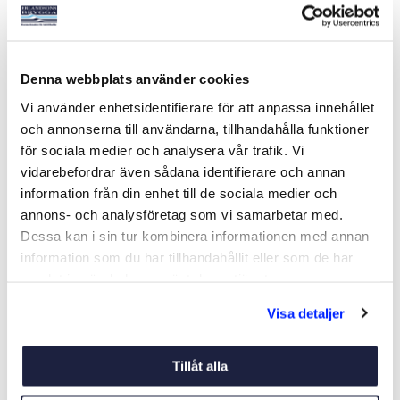
BALTIC LEGEND 165 AUTO
BALTIC LEGEND 165 SELE
Denna webbplats använder cookies
AUTO
Art nr:
V17270
Art nr:
V17274
Vi använder enhetsidentifierare för att anpassa innehållet
Från 1 665 kr
Från 1 965 kr
och annonserna till användarna, tillhandahålla funktioner
Ord. pris 1 995 kr
Ord. pris 2 295 kr
för sociala medier och analysera vår trafik. Vi
vidarebefordrar även sådana identifierare och annan
information från din enhet till de sociala medier och
Se varianter
Se varianter
annons- och analysföretag som vi samarbetar med.
Dessa kan i sin tur kombinera informationen med annan
information som du har tillhandahållit eller som de har
-18%
-17%
samlat in när du har använt deras tjänster.
Visa detaljer
Tillåt alla