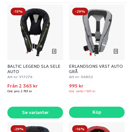
-15%
-29%
BALTIC LEGEND SLA SELE
ERLANDSONS VÄST AUTO
AUTO
GRÅ
Art nr:
V17276
Art nr:
06802
Från 2 365 kr
995 kr
Ord. pris 2 795 kr
Ord. netto 1 395 kr
Köp
Se varianter
-29%
-16%