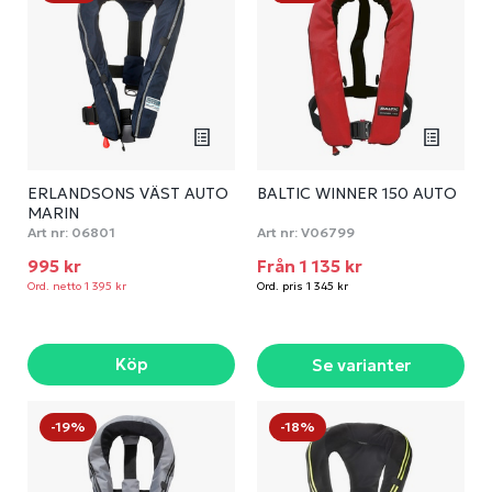
ERLANDSONS VÄST AUTO
BALTIC WINNER 150 AUTO
MARIN
Art nr:
06801
Art nr:
V06799
995 kr
Från 1 135 kr
Ord. netto 1 395 kr
Ord. pris 1 345 kr
Köp
Se varianter
-19%
-18%