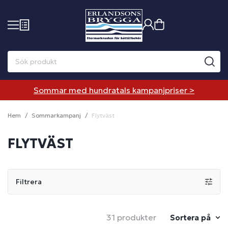
Sommar med hundratals kampanjpriser >
Hem
Sommarkampanj
Flytväst
FLYTVÄST
Filtrera
31 produkter
Sortera på