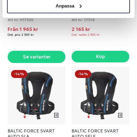
Anpassa
BALTIC ATHENA 165 AUTO
BALTIC ATHENA 165N NAVY
SELE AUTO
Art nr:
V17320
Art nr:
17319
Från 1 965 kr
2 165 kr
Ord. pris 2 395 kr
Ord. netto 2 595 kr
Köp
Se varianter
-14%
-14%
BALTIC FORCE SVART
BALTIC FORCE SVART
AUTO SLA
AUTO SELE