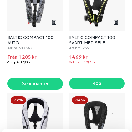
BALTIC COMPACT 100
BALTIC COMPACT 100
AUTO
SVART MED SELE
Art nr:
V17362
Art nr:
17351
Från 1 285 kr
1 469 kr
Ord. pris 1 595 kr
Ord. netto 1 795 kr
Köp
Se varianter
-17%
-14%