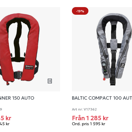
-19%
NNER 150 AUTO
BALTIC COMPACT 100 AU
9
Art nr:
V17362
35 kr
Från 1 285 kr
345 kr
Ord. pris 1 595 kr