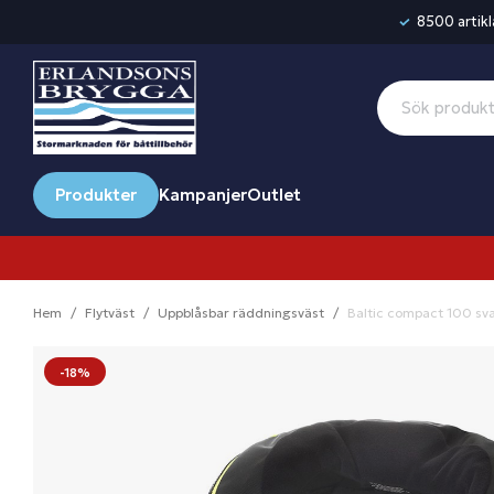
8500 artikla
Produkter
Kampanjer
Outlet
Hem
Flytväst
Uppblåsbar räddningsväst
Baltic compact 100 sv
-18%