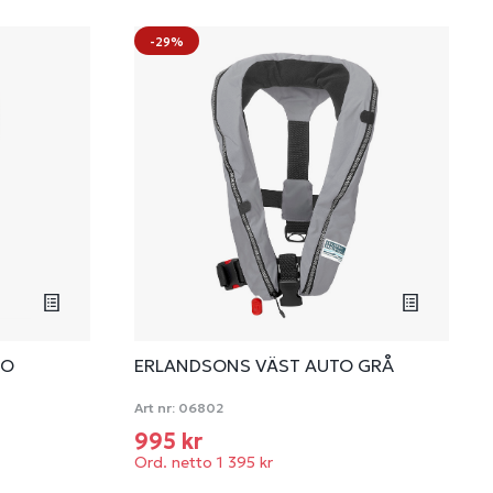
-29%
TO
ERLANDSONS VÄST AUTO GRÅ
Art nr:
06802
995 kr
Ord. netto 1 395 kr