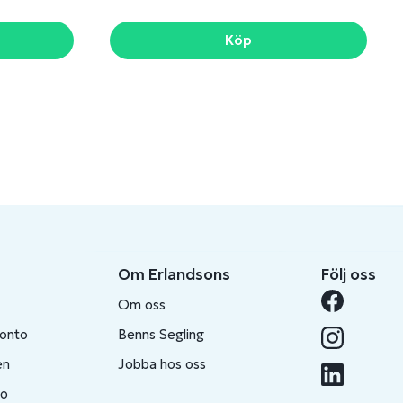
Köp
Om Erlandsons
Följ oss
Om oss
konto
Benns Segling
en
Jobba hos oss
to