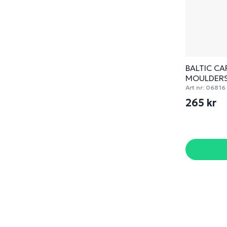
BALTIC CA
MOULDER
Art nr:
06816
265 kr