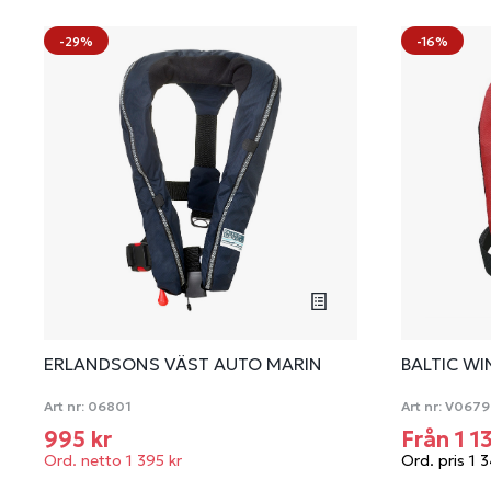
-29%
-16%
ERLANDSONS VÄST AUTO MARIN
BALTIC WI
Art nr:
06801
Art nr:
V0679
995 kr
Från 1 1
Ord. netto 1 395 kr
Ord. pris 1 