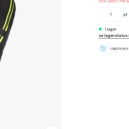
Ord. netto 1 795 k
st
i lager
se lagerstatus 
Lägsta pris