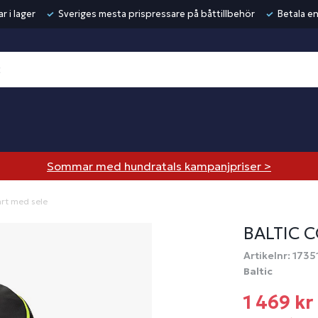
r i lager
Sveriges mesta prispressare på båttillbehör
Betala en
Sommar med hundratals kampanjpriser >
art med sele
BALTIC 
Artikelnr: 1735
Baltic
1 469 kr