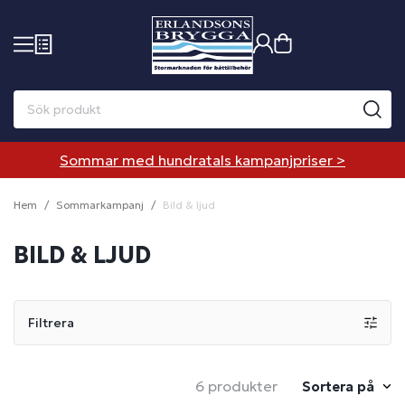
Sommar med hundratals kampanjpriser >
Hem
Sommarkampanj
Bild & ljud
BILD & LJUD
Filtrera
6 produkter
Sortera på