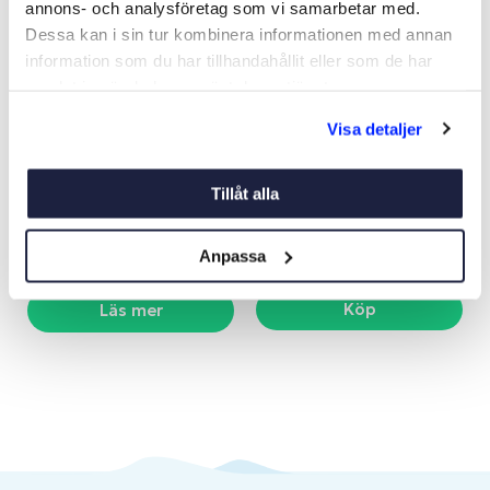
annons- och analysföretag som vi samarbetar med.
Dessa kan i sin tur kombinera informationen med annan
information som du har tillhandahållit eller som de har
samlat in när du har använt deras tjänster.
Visa detaljer
MARINSTEREOPAKET 1111
MOBILROUTER & ANTENN
SVART PROMARINE
VALUE PACK 5G
Art nr:
09907
Art nr:
09922
Tillåt alla
1 990 kr
3 980 kr
Ord. netto 2 195 kr
Ord. netto 4 995 kr
Anpassa
Köp
Läs mer