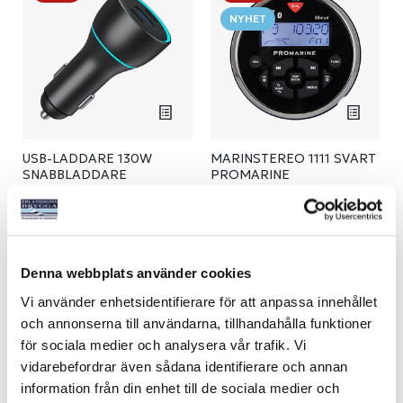
NYHET
USB-LADDARE 130W
MARINSTEREO 1111 SVART
SNABBLADDARE
PROMARINE
Art nr:
10083
Art nr:
09909
395 kr
1 395 kr
Ord. pris 495 kr
Ord. pris 1 790 kr
Denna webbplats använder cookies
Köp
Köp
Vi använder enhetsidentifierare för att anpassa innehållet
och annonserna till användarna, tillhandahålla funktioner
för sociala medier och analysera vår trafik. Vi
-9%
-20%
vidarebefordrar även sådana identifierare och annan
NYHET
information från din enhet till de sociala medier och