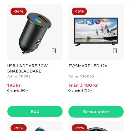
-34%
-16%
USB-LADDARE 30W
TV/SMART LED 12V
SNABBLADDARE
Art nr:
10082
Art nr:
V10036
195 kr
Från 3 180 kr
Ord. pris 295 kr
Ord. pris 3 790 kr
Köp
Se varianter
-20%
-22%