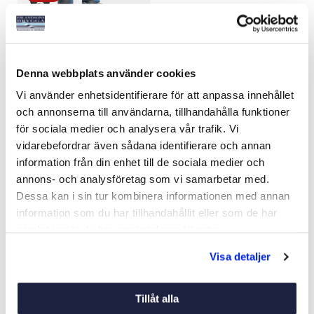
Denna webbplats använder cookies
Vi använder enhetsidentifierare för att anpassa innehållet
och annonserna till användarna, tillhandahålla funktioner
KIKARE 7X50 FREE FOCUS
för sociala medier och analysera vår trafik. Vi
vidarebefordrar även sådana identifierare och annan
Art nr:
04054
information från din enhet till de sociala medier och
495 kr
annons- och analysföretag som vi samarbetar med.
Ord. pris 595 kr
Dessa kan i sin tur kombinera informationen med annan
information som du har tillhandahållit eller som de har
samlat in när du har använt deras tjänster.
Köp
Visa detaljer
Tillåt alla