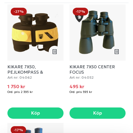
-27%
-17%
KIKARE 7X50,
KIKARE 7X50 CENTER
PEJLKOMPASS &
FOCUS
AVSTÅNDMÄTARE
Art nr:
04062
Art nr:
04052
1 750 kr
495 kr
Ord. pris 2 395 kr
Ord. pris 595 kr
Köp
Köp
-17%