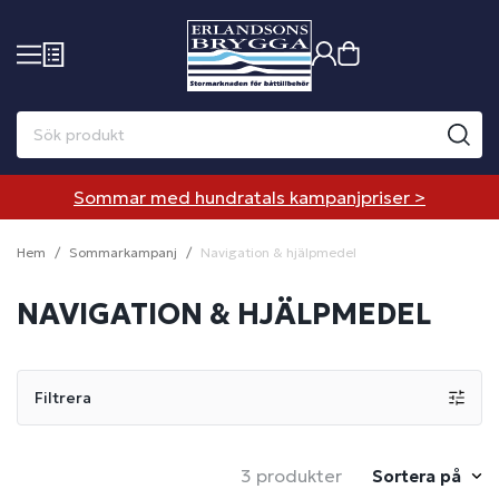
Sommar med hundratals kampanjpriser >
Hem
Sommarkampanj
Navigation & hjälpmedel
NAVIGATION & HJÄLPMEDEL
Filtrera
3 produkter
Sortera på