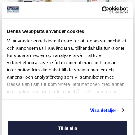
Denna webbplats använder cookies
BAYSTAR COMPACT UPP
MOBIL VÄXELHUSOLJA
TILL 150HK HY
80W/90
Vi använder enhetsidentifierare för att anpassa innehållet
Art nr:
96621
Art nr:
V08805
och annonserna till användarna, tillhandahålla funktioner
7 990 kr
Från 149 kr
för sociala medier och analysera vår trafik. Vi
Ord. netto 10 495 kr
Ord. pris 185 kr
vidarebefordrar även sådana identifierare och annan
information från din enhet till de sociala medier och
annons- och analysföretag som vi samarbetar med.
Köp
Se varianter
Dessa kan i sin tur kombinera informationen med annan
information som du har tillhandahållit eller som de har
-30%
-30%
samlat in när du har använt deras tjänster.
Visa detaljer
Tillåt alla