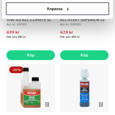
Anpassa
MOTOROLJA VALVOLINE
MOTOROLJA VALVOLINE
10W-40 ALL-CLIMATE 5L
ALL-FLEET SUPERIOR LE
15W-40 5L
Art nr:
09103
Art nr:
09100
699 kr
629 kr
Ord. pris 999 kr
Ord. pris 895 kr
Köp
Köp
-20%