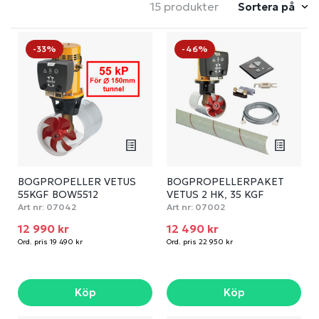
15 produkter
Sortera på
-33%
-46%
BOGPROPELLER VETUS
BOGPROPELLERPAKET
55KGF BOW5512
VETUS 2 HK, 35 KGF
BOW3512
Art nr:
07042
Art nr:
07002
12 990 kr
12 490 kr
Ord. pris 19 490 kr
Ord. pris 22 950 kr
Köp
Köp