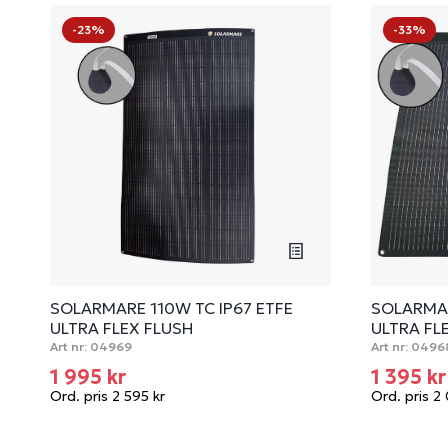
-23%
-33%
SOLARMARE 110W TC IP67 ETFE
SOLARMAR
ULTRA FLEX FLUSH
ULTRA FL
Art nr:
04969
Art nr:
0496
1 995 kr
1 395 k
Ord. pris 2 595 kr
Ord. pris 2