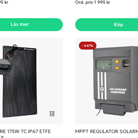
95 kr
Ord. pris 1 995 kr
Läs mer
Köp
-46%
E 175W TC IP67 ETFE
MPPT REGULATOR SOLAR
EX