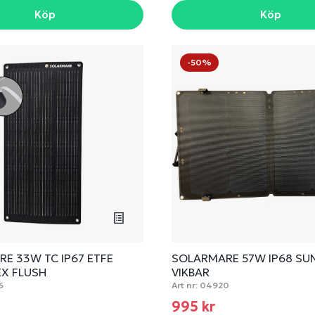
Köp
Köp
-50%
E 33W TC IP67 ETFE
SOLARMARE 57W IP68 S
EX FLUSH
VIKBAR
6
Art nr:
04920
995 kr