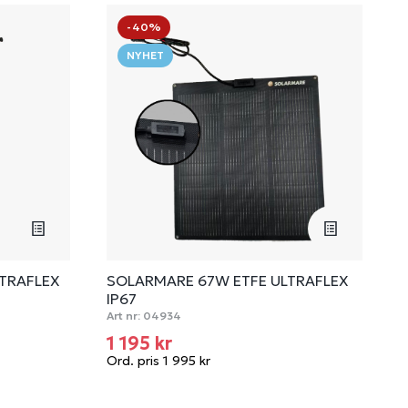
-40%
NYHET
LTRAFLEX
SOLARMARE 67W ETFE ULTRAFLEX
IP67
Art nr:
04934
1 195 kr
Ord. pris 1 995 kr