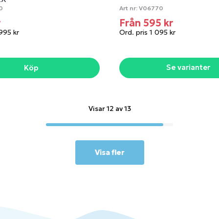
0
Art nr:
V06770
r
Från 595 kr
 995 kr
Ord. pris 1 095 kr
Se varianter
Köp
Visar 12 av 13
Visa fler