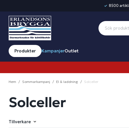
8500 artikla
Produkter
Kampanjer
Outlet
Hem
Sommarkampanj
El & laddning
Solceller
Solceller
Tillverkare