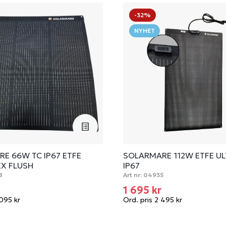
-32%
NYHET
E 66W TC IP67 ETFE
SOLARMARE 112W ETFE U
EX FLUSH
IP67
8
Art nr:
04935
r
1 695 kr
 095 kr
Ord. pris 2 495 kr