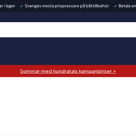
r i lager
Sveriges mesta prispressare på båttillbehör
Betala en
Sommar med hundratals kampanjpriser >