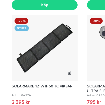
Köp
-40%
-20%
NYHET
SOLARMARE 121W IP68 TC VIKBAR
SOLARMAR
ULTRA FL
Art nr:
04924
Art nr:
0496
2 395 kr
795 kr