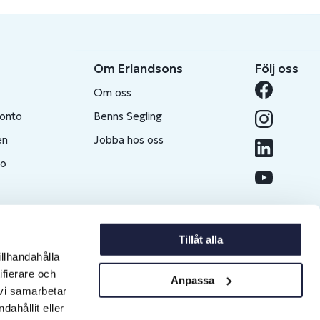
Om Erlandsons
Följ oss
Om oss
konto
Benns Segling
en
Jobba hos oss
to
Tillåt alla
illhandahålla
ifierare och
Anpassa
 vi samarbetar
ahållit eller