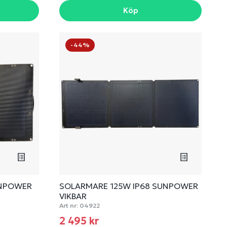
Köp
-44%
UNPOWER
SOLARMARE 125W IP68 SUNPOWER
VIKBAR
Art nr:
04922
2 495 kr