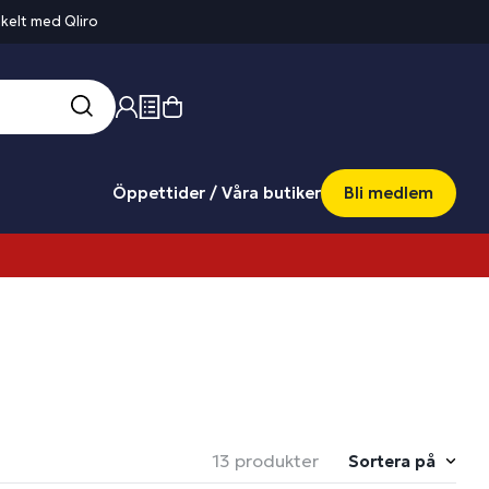
kelt med Qliro
Öppettider / Våra butiker
Bli medlem
13 produkter
Sortera på