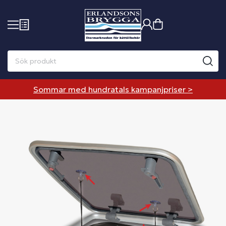
Sommar med hundratals kampanjpriser >