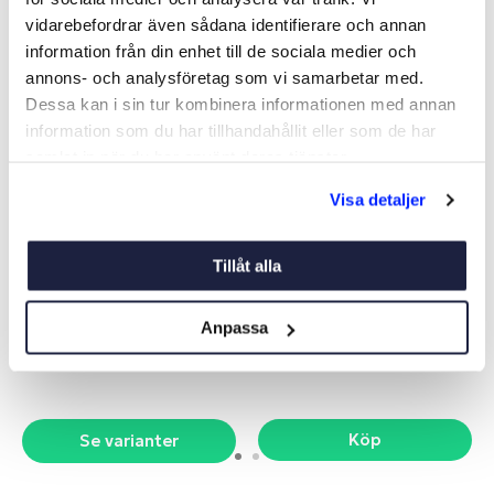
vidarebefordrar även sådana identifierare och annan
information från din enhet till de sociala medier och
annons- och analysföretag som vi samarbetar med.
Dessa kan i sin tur kombinera informationen med annan
information som du har tillhandahållit eller som de har
samlat in när du har använt deras tjänster.
Visa detaljer
Tillåt alla
GARDIN MED MYGGNÄT
GARDIN FÖR
DÄCKSLUCKA
FÖRPIKSLUCKA MED
VENTIL
Art nr:
V18580
Art nr:
18587
Anpassa
Från 435 kr
485 kr
Köp
Se varianter