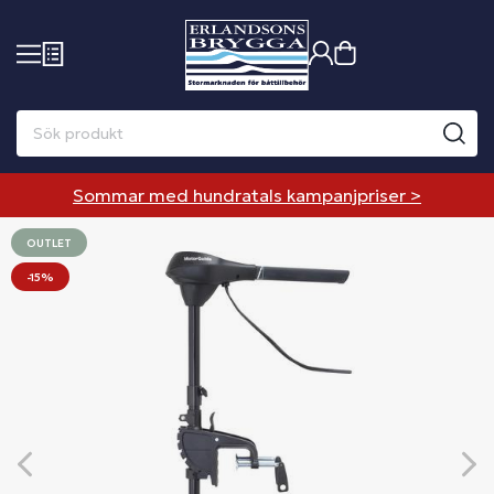
Sommar med hundratals kampanjpriser >
OUTLET
-15%