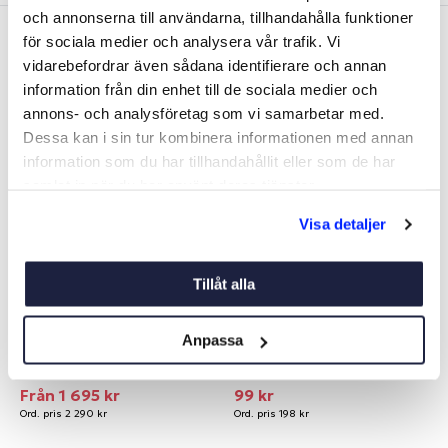
och annonserna till användarna, tillhandahålla funktioner
för sociala medier och analysera vår trafik. Vi
vidarebefordrar även sådana identifierare och annan
Liknande produkter
information från din enhet till de sociala medier och
annons- och analysföretag som vi samarbetar med.
OUTLET
OUTLET
Dessa kan i sin tur kombinera informationen med annan
information som du har tillhandahållit eller som de har
-26%
-50%
samlat in när du har använt deras tjänster.
Visa detaljer
Tillåt alla
ELMOTOR MOTORGUIDE
VÄSKA MARIN
Anpassa
R3
Art nr:
V14590
Art nr:
08700
Från 1 695 kr
99 kr
Ord. pris 2 290 kr
Ord. pris 198 kr