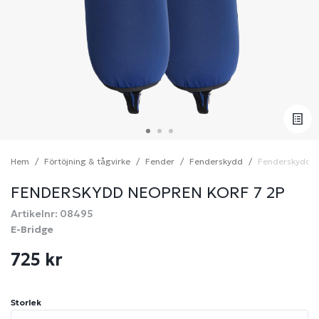
Hem
Förtöjning & tågvirke
Fender
Fenderskydd
Fenderskydd ne
FENDERSKYDD NEOPREN KORF 7 2P
Artikelnr: 08495
E-Bridge
725 kr
Storlek