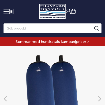
Sommar med hundratals kampanjpriser >