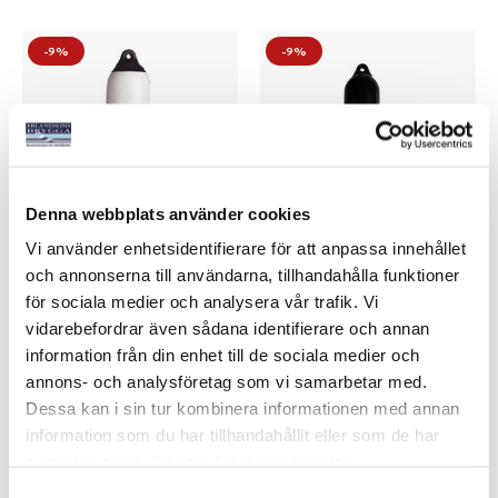
-9%
-9%
Denna webbplats använder cookies
Vi använder enhetsidentifierare för att anpassa innehållet
FENDER VIT/SVART
FENDER SVART
och annonserna till användarna, tillhandahålla funktioner
för sociala medier och analysera vår trafik. Vi
Art nr:
V08600
Art nr:
V08595
vidarebefordrar även sådana identifierare och annan
Från 199 kr
Från 199 kr
information från din enhet till de sociala medier och
Ord. pris 219 kr
Ord. pris 219 kr
annons- och analysföretag som vi samarbetar med.
Dessa kan i sin tur kombinera informationen med annan
information som du har tillhandahållit eller som de har
Se varianter
Se varianter
samlat in när du har använt deras tjänster.