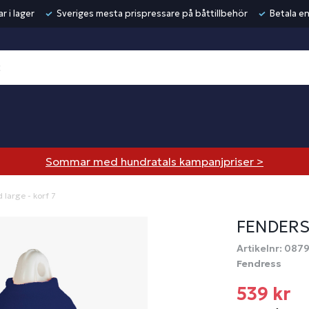
r i lager
Sveriges mesta prispressare på båttillbehör
Betala en
Sommar med hundratals kampanjpriser >
large - korf 7
FENDERS
Artikelnr: 087
Fendress
539 kr