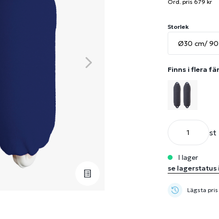
Ord. pris 679 kr
Storlek
Finns i flera fä
st
i lager
se lagerstatus 
Lägsta pris