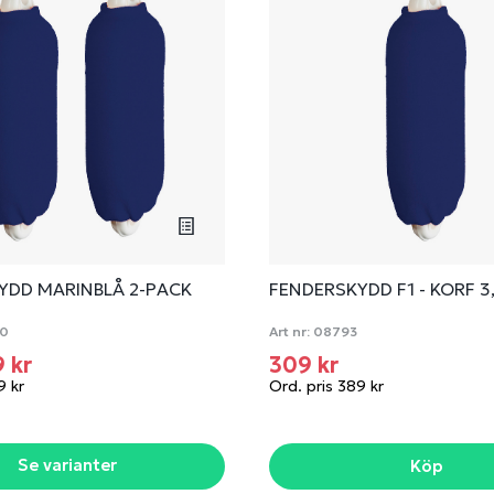
YDD MARINBLÅ 2-PACK
FENDERSKYDD F1 - KORF 3
0
Art nr:
08793
9 kr
309 kr
9 kr
Ord. pris 389 kr
Se varianter
Köp