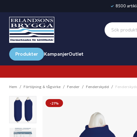
8500 artikla
Produkter
Kampanjer
Outlet
Hem
Förtöjning & tågvirke
Fender
Fenderskydd
Fenderskydd 
-21%