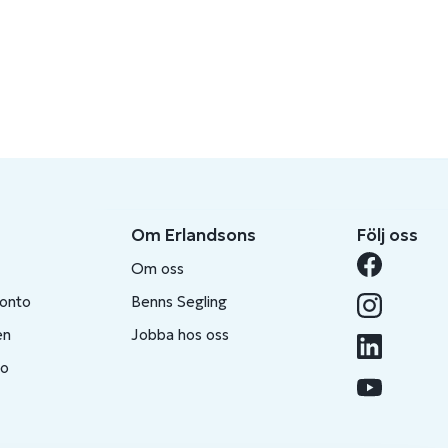
Om Erlandsons
Följ oss
Om oss
konto
Benns Segling
en
Jobba hos oss
to