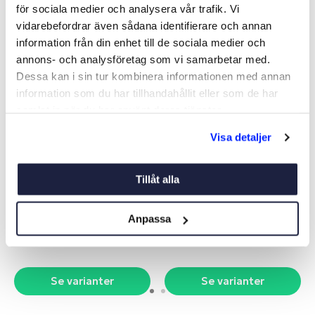
för sociala medier och analysera vår trafik. Vi
vidarebefordrar även sådana identifierare och annan
-23%
information från din enhet till de sociala medier och
NYHET
annons- och analysföretag som vi samarbetar med.
Dessa kan i sin tur kombinera informationen med annan
information som du har tillhandahållit eller som de har
samlat in när du har använt deras tjänster.
Visa detaljer
FENDERKORG
FENDERHÅLLARE MANTÅG
Tillåt alla
2P
Art nr:
V01644
Art nr:
V01414
Från 475 kr
Från 99 kr
Anpassa
Ord. pris 129 kr
Se varianter
Se varianter