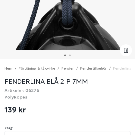
Hem
Förtöjning & tågvirke
Fender
Fendertillbehör
Fenderlina 
FENDERLINA BLÅ 2-P 7MM
Artikelnr: 06276
PolyRopes
139 kr
Färg