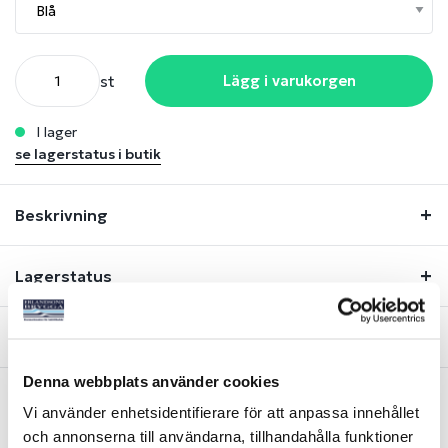
st
Lägg i varukorgen
i lager
se lagerstatus i butik
Beskrivning
Lagerstatus
Fråga om produkt
Denna webbplats använder cookies
Vi använder enhetsidentifierare för att anpassa innehållet
Liknande produkter
och annonserna till användarna, tillhandahålla funktioner