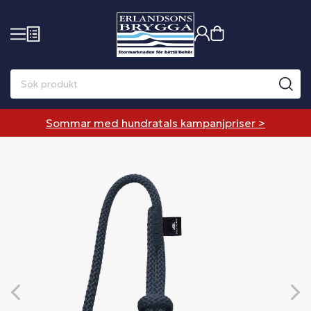
Sommar med hundratals kampanjpriser >