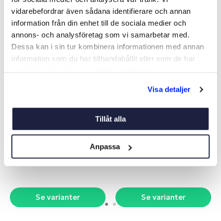
vidarebefordrar även sådana identifierare och annan
information från din enhet till de sociala medier och
-14%
-15%
annons- och analysföretag som vi samarbetar med.
Dessa kan i sin tur kombinera informationen med annan
information som du har tillhandahållit eller som de har
samlat in när du har använt deras tjänster.
Visa detaljer
Tillåt alla
LÅGFRIKTIONSRING
ENKELBLOCK PBB SELDÉN
SELDÉN
Art nr:
V15681
Art nr:
V900464
Anpassa
Från 125 kr
Från 219 kr
Ord. pris 145 kr
Ord. pris 259 kr
Se varianter
Se varianter