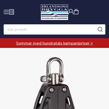
Sommar med hundratals kampanjpriser >