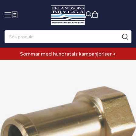
Sommar med hundratals kampanjpriser >