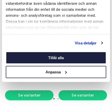
vidarebefordrar även sådana identifierare och annan
information från din enhet till de sociala medier och
annons- och analysföretag som vi samarbetar med.
Dessa kan i sin tur kombinera informationen med annan
information som du har tillhandahållit eller som de har
samlat in när du har använt deras tjänster.
Visa detaljer
BORDSGENOMFÖRING
SKARVRÖR MÄSSING
Tillåt alla
KULLRIG ROSTFRI
Art nr:
V10660
Art nr:
V04890
Anpassa
Från 175 kr
Från 60 kr
Se varianter
Se varianter