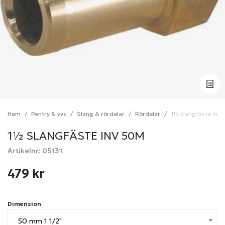
Hem
Pentry & vvs
Slang & rördelar
Rördelar
1½ slangfäste inv
1½ SLANGFÄSTE INV 50M
Artikelnr: 05131
479 kr
Dimension