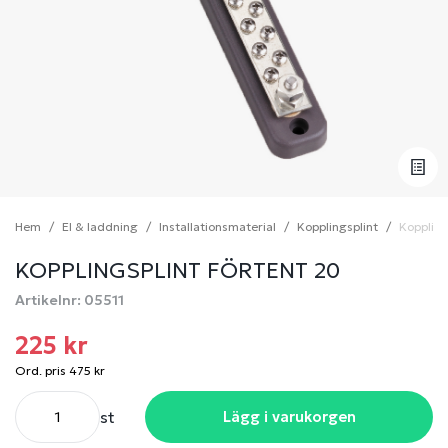
Hem
El & laddning
Installationsmaterial
Kopplingsplint
Koppling
KOPPLINGSPLINT FÖRTENT 20
Artikelnr: 05511
225 kr
Ord. pris 475 kr
st
Lägg i varukorgen