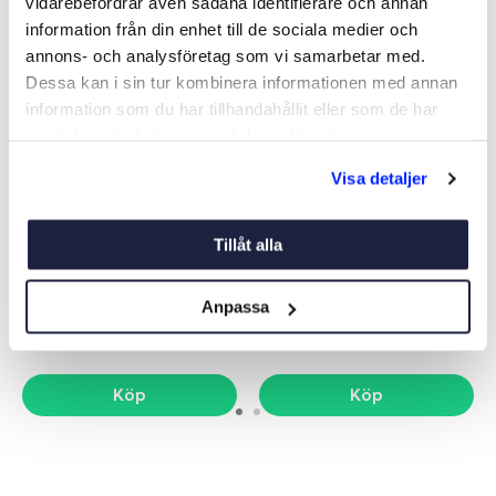
vidarebefordrar även sådana identifierare och annan
information från din enhet till de sociala medier och
annons- och analysföretag som vi samarbetar med.
Dessa kan i sin tur kombinera informationen med annan
information som du har tillhandahållit eller som de har
samlat in när du har använt deras tjänster.
Visa detaljer
PLINT 2-POLIG
KOPPLINGSPLINT
10POL/150A
Tillåt alla
Art nr:
05519
Art nr:
13352
189 kr
395 kr
Anpassa
Köp
Köp