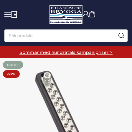
Sommar med hundratals kampanjpriser >
OUTLET
-53%