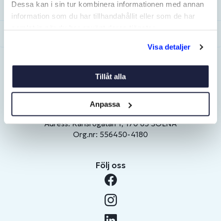
Dessa kan i sin tur kombinera informationen med annan
Mitt konto
information som du har tillhandahållit eller som de har
samlat in när du har använt deras tjänster.
Om Erlandsons
Visa detaljer
Kontakta oss
Tillåt alla
Erlandsons Brygga AB
E-post:
info@erlandsonsbrygga.se
Anpassa
Telefon: 010 - 722 20 00
Adress: Karlsrogatan 1, 170 65 SOLNA
Org.nr: 556450-4180
Följ oss