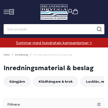
Sommar med hundratals kampanjpriser >
Hem
Inredning
Inredningsmaterial & beslag
Inredningsmaterial & beslag
Gångjärn
Klädhängare & krok
Lucklås, reg
Filtrera