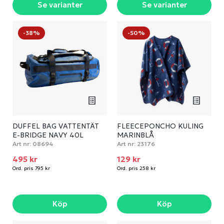
Se varianter
Se varianter
-38%
-50%
DUFFEL BAG VATTENTÄT
FLEECEPONCHO KULING
E-BRIDGE NAVY 40L
MARINBLÅ
Art nr:
08694
Art nr:
23176
495 kr
129 kr
Ord. pris 795 kr
Ord. pris 258 kr
Köp
Köp