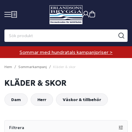
Sommar med hundratals kampanjpriser >
Hem
Sommarkampanj
Kläder & skor
KLÄDER & SKOR
Dam
Herr
Väskor & tillbehör
Filtrera