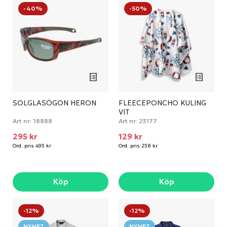
-40%
-50%
SOLGLASÖGON HERON
FLEECEPONCHO KULING
VIT
Art nr:
18888
Art nr:
23177
295 kr
129 kr
Ord. pris 495 kr
Ord. pris 258 kr
Köp
Köp
-12%
-12%
NYHET
NYHET