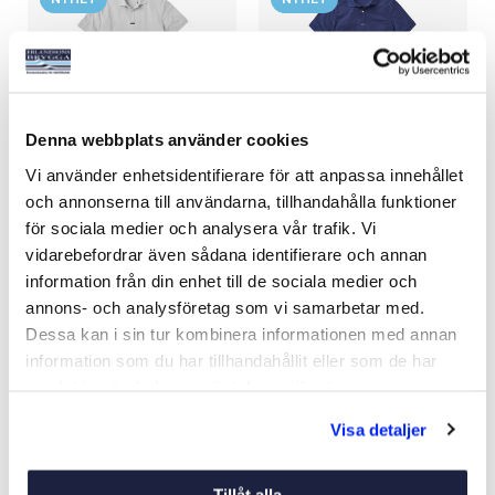
Denna webbplats använder cookies
HENRI LLOYD DRI-FAST
HENRI LLOYD DRI-FAST
Vi använder enhetsidentifierare för att anpassa innehållet
POLO ICE HERR
POLO NAVY HERR
och annonserna till användarna, tillhandahålla funktioner
Art nr:
V78446
Art nr:
V78440
för sociala medier och analysera vår trafik. Vi
Från 795 kr
Från 795 kr
vidarebefordrar även sådana identifierare och annan
Ord. pris 899 kr
Ord. pris 899 kr
information från din enhet till de sociala medier och
annons- och analysföretag som vi samarbetar med.
Dessa kan i sin tur kombinera informationen med annan
Se varianter
Se varianter
information som du har tillhandahållit eller som de har
samlat in när du har använt deras tjänster.
-15%
-15%
Visa detaljer
NYHET
NYHET