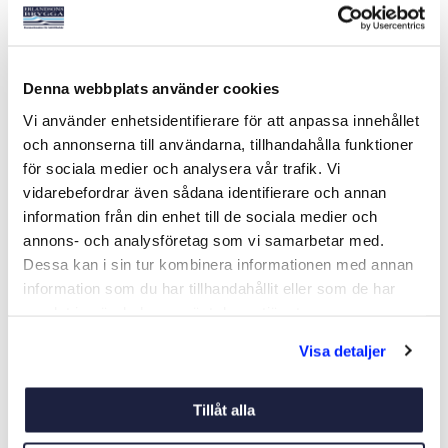
FURLEX 104S Ø5-10500
FURLEX 104S Ø6-10500
Denna webbplats använder cookies
STALOK
STALOK
Art nr:
901072
Art nr:
901076
Vi använder enhetsidentifierare för att anpassa innehållet
14 995 kr
15 449 kr
och annonserna till användarna, tillhandahålla funktioner
Ord. netto 15 795 kr
Ord. netto 16 269 kr
för sociala medier och analysera vår trafik. Vi
vidarebefordrar även sådana identifierare och annan
information från din enhet till de sociala medier och
Köp
Köp
annons- och analysföretag som vi samarbetar med.
Dessa kan i sin tur kombinera informationen med annan
information som du har tillhandahållit eller som de har
-5%
-5%
samlat in när du har använt deras tjänster.
Visa detaljer
Tillåt alla