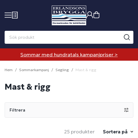
Sommar med hundratals kampanjpriser >
Hem
Sommarkampanj
Segling
Mast & rigg
Mast & rigg
Filtrera
25 produkter
Sortera på