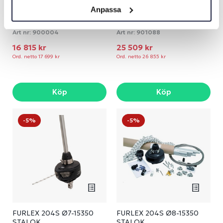
Anpassa
FURLEX 104S Ø6-12900
FURLEX 204S Ø7-12950
STALOK
STALOK
Art nr:
900004
Art nr:
901088
16 815 kr
25 509 kr
Ord. netto 17 699 kr
Ord. netto 26 855 kr
Köp
Köp
-5%
-5%
FURLEX 204S Ø7-15350
FURLEX 204S Ø8-15350
STALOK
STALOK