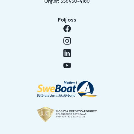
Org.nr: 556450-4180
Följ oss