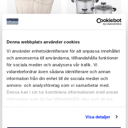
Denna webbplats använder cookies
OCEAN GLAS 120MM 4P
KASTRULLSET 3DELAR
Vi använder enhetsidentifierare för att anpassa innehållet
Art nr:
13226
Art nr:
13215
och annonserna till användarna, tillhandahålla funktioner
225 kr
759 kr
för sociala medier och analysera vår trafik. Vi
vidarebefordrar även sådana identifierare och annan
information från din enhet till de sociala medier och
annons- och analysföretag som vi samarbetar med.
Köp
Köp
Dessa kan i sin tur kombinera informationen med annan
information som du har tillhandahållit eller som de har
samlat in när du har använt deras tjänster.
Visa detaljer