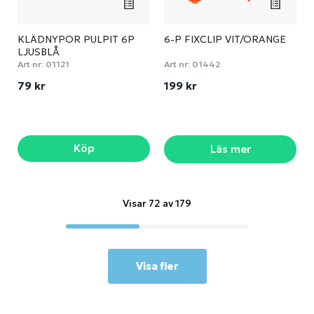
KLÄDNYPOR PULPIT 6P
6-P FIXCLIP VIT/ORANGE
LJUSBLÅ
Art nr:
01121
Art nr:
01442
79 kr
199 kr
Köp
Läs mer
Visar 72 av 179
Visa fler