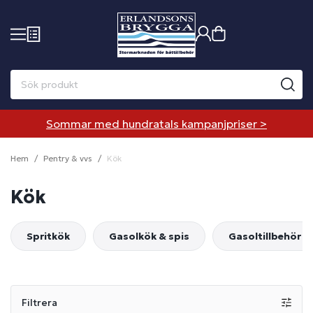
Sommar med hundratals kampanjpriser >
Hem
Pentry & vvs
Kök
Kök
Spritkök
Gasolkök & spis
Gasoltillbehör
Filtrera