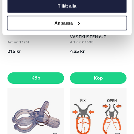
Tillåt alla
Anpassa
TEKANNA VISSEL SILVER
GLASUNDERLÄGG FYRAR
VÄSTKUSTEN 6-P
Art nr:
13231
Art nr:
01308
215 kr
435 kr
Köp
Köp