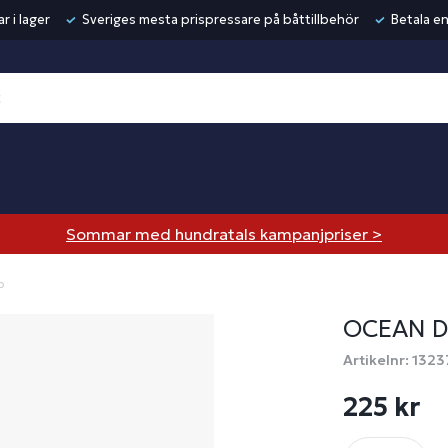
r i lager
Sveriges mesta prispressare på båttillbehör
Betala en
Sommar med hundratals kampanjpriser >
p
OCEAN D
Artikelnr: 1323
225 kr