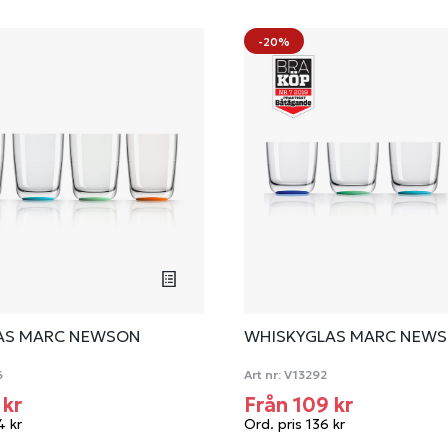
-20%
AS MARC NEWSON
WHISKYGLAS MARC NEW
6
Art nr:
V13292
 kr
Från 109 kr
4 kr
Ord. pris 136 kr