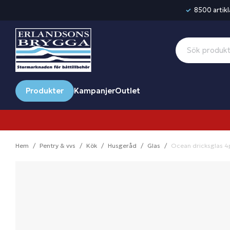
8500 artikla
Produkter
Kampanjer
Outlet
Hem
Pentry & vvs
Kök
Husgeråd
Glas
Ocean dricksglas 4