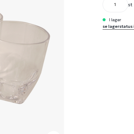
st
i lager
se lagerstatus 