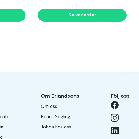
Se varianter
Om Erlandsons
Följ oss
Om oss
konto
Benns Segling
en
Jobba hos oss
to