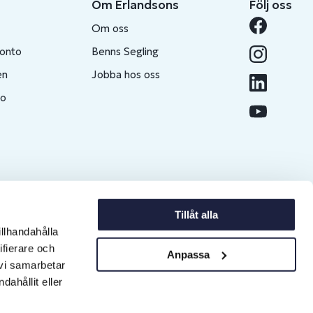
Om Erlandsons
Följ oss
Om oss
konto
Benns Segling
en
Jobba hos oss
to
Tillåt alla
illhandahålla
ifierare och
Anpassa
 vi samarbetar
ahållit eller