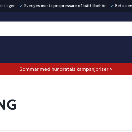
r i lager
Sveriges mesta prispressare på båttillbehör
Betala en
Sommar med hundratals kampanjpriser >
NG