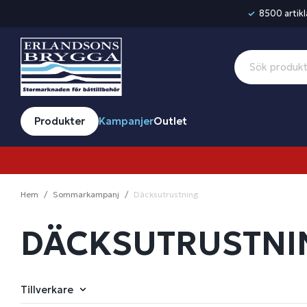
8500 artikla
Produkter
Kampanjer
Outlet
Hem
Sommarkampanj
Däcksutrustning
DÄCKSUTRUSTNI
Tillverkare