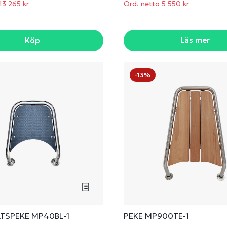
13 265 kr
Ord. netto 5 550 kr
Läs mer
Köp
-13%
TSPEKE MP40BL-1
PEKE MP900TE-1