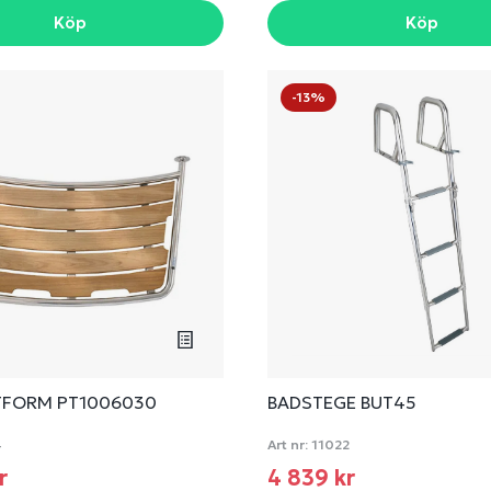
Köp
Köp
-13%
TFORM PT1006030
BADSTEGE BUT45
4
Art nr:
11022
kr
4 839 kr