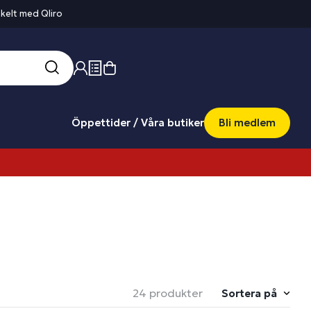
kelt med Qliro
Öppettider / Våra butiker
Bli medlem
24 produkter
Sortera på