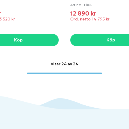
Art nr:
11186
r
12 890 kr
3 520 kr
Ord. netto 14 795 kr
Köp
Köp
Visar 24 av 24