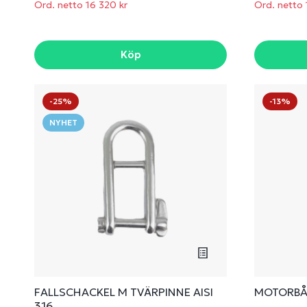
Ord. netto 16 320 kr
Ord. netto 
Köp
-25%
-13%
NYHET
FALLSCHACKEL M TVÄRPINNE AISI
MOTORBÅ
316