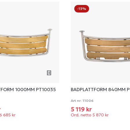
-13%
TFORM 1000MM PT10035
BADPLATTFORM 840MM P
8
Art nr:
11006
r
5 119 kr
6 685 kr
Ord. netto 5 870 kr