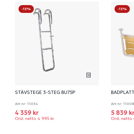
-13%
-13%
STÄVSTEGE 3-STEG BU75P
BADPLAT
Art nr:
11034
Art nr:
1100
4 359 kr
5 839 k
Ord. netto 4 995 kr
Ord. netto 