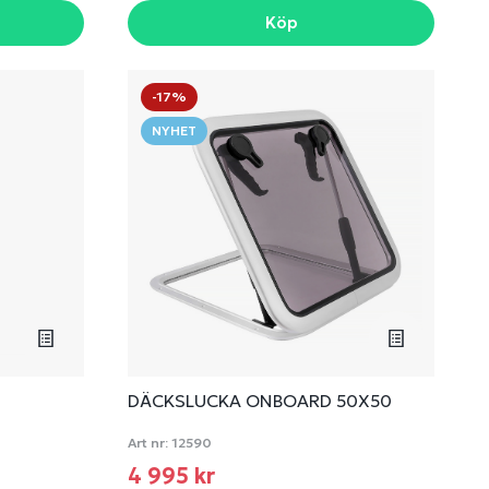
Köp
-17%
NYHET
DÄCKSLUCKA ONBOARD 50X50
Art nr:
12590
4 995 kr