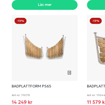
Läs mer
-13%
-13%
BADPLATTFORM PS65
BADPLAT
Art nr:
11079
Art nr:
1104
14 249 kr
11 579 