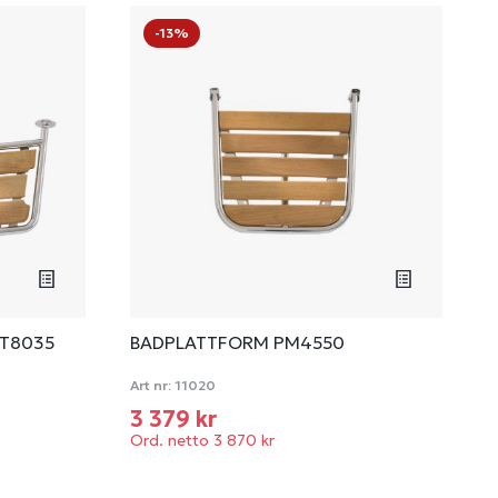
-13%
T8035
BADPLATTFORM PM4550
Art nr:
11020
3 379 kr
Ord. netto 3 870 kr