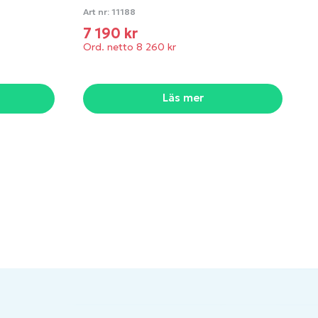
Art nr:
11188
7 190 kr
Ord. netto 8 260 kr
Läs mer