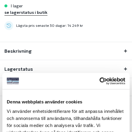
i lager
se lagerstatus i butik
Lägsta pris senaste 30 dagar: 14 249 kr
Beskrivning
Lagerstatus
Fråga om produkt
Denna webbplats använder cookies
Vi använder enhetsidentifierare för att anpassa innehållet
Liknande produkter
och annonserna till användarna, tillhandahålla funktioner
för sociala medier och analysera vår trafik. Vi