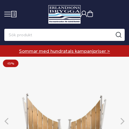
Sommar med hundratals kampanjpriser >
-13%