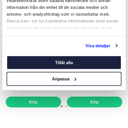
vidarebefordrar även sådana identifierare och annan
-34%
information från din enhet till de sociala medier och
annons- och analysföretag som vi samarbetar med.
Dessa kan i sin tur kombinera informationen med annan
information som du har tillhandahållit eller som de har
samlat in när du har använt deras tjänster.
Visa detaljer
BADPLATTFORM
BADPLATTFORM
PM1803530
BOATSYSTEM PM19050
Tillåt alla
Art nr:
11049
Art nr:
11048
20 425 kr
13 690 kr
Anpassa
Nettopris
Ord. netto 20 895 kr
Köp
Köp