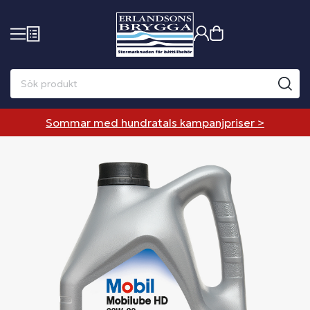
Sommar med hundratals kampanjpriser >