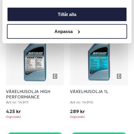
Liknande produkter
Tillåt alla
Anpassa
ORGINALDEL
ORGINALDEL
VÄXELHUSOLJA HIGH
VÄXELHUSOLJA 1L
PERFORMANCE
Art nr:
14911
Art nr:
14910
425 kr
289 kr
Orginaldel
Orginaldel