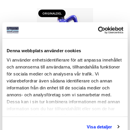
ORGINALDEL
Denna webbplats använder cookies
Vi använder enhetsidentifierare för att anpassa innehållet
och annonserna till användarna, tillhandahålla funktioner
TRANSMISSIONSOLJA VP
för sociala medier och analysera vår trafik. Vi
5L 75W-90 SYNTET
vidarebefordrar även sådana identifierare och annan
Art nr:
14029
information från din enhet till de sociala medier och
1 995 kr
annons- och analysföretag som vi samarbetar med.
Orginaldel
Dessa kan i sin tur kombinera informationen med annan
information som du har tillhandahållit eller som de har
samlat in när du har använt deras tjänster.
Köp
Visa detaljer