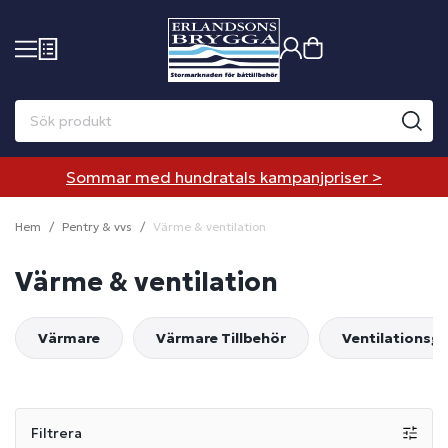
Sommar med hundratals kampanjpriser >
Hem
Pentry & vvs
Värme & ventilation
Värme & ventilation
Värmare
Värmare Tillbehör
Ventilationsga
Filtrera