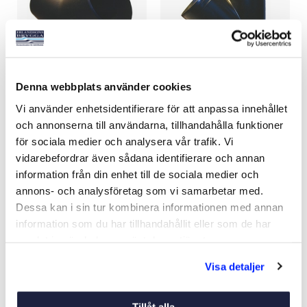
Denna webbplats använder cookies
Y-RÖR
Y-RÖR 3X60 MM UTAN
Vi använder enhetsidentifierare för att anpassa innehållet
SPJÄLL
och annonserna till användarna, tillhandahålla funktioner
Art nr:
V08483
Art nr:
06098
för sociala medier och analysera vår trafik. Vi
Från 125 kr
219 kr
vidarebefordrar även sådana identifierare och annan
information från din enhet till de sociala medier och
annons- och analysföretag som vi samarbetar med.
Dessa kan i sin tur kombinera informationen med annan
Köp
Se varianter
information som du har tillhandahållit eller som de har
samlat in när du har använt deras tjänster.
Visa detaljer