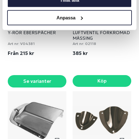
Tillåt alla
Anpassa
Y-RÖR EBERSPÄCHER
LUFTVENTIL FÖRKROMAD
MÄSSING
Art nr:
V04381
Art nr:
02118
Från 215 kr
385 kr
Köp
Se varianter